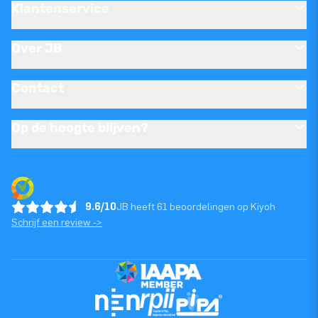
Klantenservice
Over JB
Contact
Op de hoogte blijven?
9.6/10
JB heeft 61 beoordelingen op Kiyoh
Schrijf een review ->