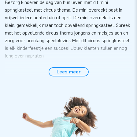
Bezorg kinderen de dag van hun leven met dit mini
springkasteel met circus thema. De mini overdekt past in
vrijwel iedere achtertuin of oprit. De mini overdekt is een
klein, gemakkelijk maar toch opvallend springkasteel. Spreek
met het opvallende circus thema jongens en meisjes aan en
zorg voor urenlang speelplezier. Met dit circus springkasteel
is elk kinderfeestje een succes! Jouw klanten zullen er nog
lang over napraten.
Gemak en Service
Lees meer
Zet het mini springkasteel met circus thema gemakkelijk
binnen 10 minuten op. Bijvoorbeeld tijdens een kinderfeestje
of buurtfeest. Het mini springkasteel wordt compact in één
deel geleverd en is daardoor gemakkelijk te transporteren.
De inflatable wordt geleverd inclusief blower,
verankeringsmateriaal, transportzak, en een duidelijke
handleiding. Alles compleet voor een mooie beleving.