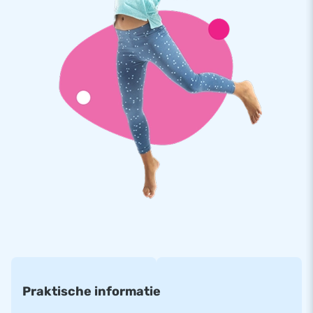
Kwaliteit en Garantie
JB springkastelen zijn op meerdere punten verstevigd en
meervoudig gestikt en zijn gemaakt van sterk, hoge kwaliteit
PVC. Ze zijn daardoor duurzaam en eenvoudig schoon te
houden. Het mini springkasteel wordt tevens door JB
geleverd met 5 jaar garantie. Hierdoor lever jij met dit
product jarenlang optimaal speelplezier.
Koop dit unieke mini springkasteel met circus thema en
bezorg jouw klanten de dag van hun leven!
Meer dan 15.000 klanten kozen ook voor JB
JB laat al meer dan 15 jaar mensen wereldwijd een gat in de
lucht springen. Vaak letterlijk. Ons team van designers,
ontwikkelaars en logistiek medewerkers leveren unieke
opblaasattracties op grootse wijze! Klanten zijn verzekerd
Praktische informatie
van onze professionele service en levering. Zij noemen ons
ook wel creators of greatness.