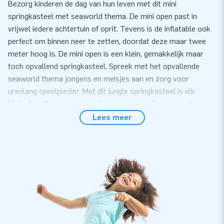
Bezorg kinderen de dag van hun leven met dit mini
springkasteel met seaworld thema. De mini open past in
vrijwel iedere achtertuin of oprit. Tevens is de inflatable ook
perfect om binnen neer te zetten, doordat deze maar twee
meter hoog is. De mini open is een klein, gemakkelijk maar
toch opvallend springkasteel. Spreek met het opvallende
seaworld thema jongens en meisjes aan en zorg voor
urenlang speelplezier. Met dit jungle springkasteel is elk
kinderfeestje een succes! Jouw klanten zullen er nog lang
over napraten.
Lees meer
Gemak en Service
Zet het mini seaworld springkasteel gemakkelijk binnen 10
minuten op. Bijvoorbeeld tijdens een kinderfeestje of
buurtfeest. Het mini springkasteel wordt compact in één deel
geleverd en is daardoor gemakkelijk te transporteren. De
inflatable wordt geleverd inclusief blower,
verankeringsmateriaal, transportzak, en een duidelijke