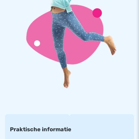
handleiding. Alles compleet voor een mooie beleving.
Kwaliteit en Garantie
JB kussens zijn op meerdere punten verstevigd en
meervoudig gestikt en zijn gemaakt van sterk, hoge kwaliteit
PVC. Ze zijn daardoor duurzaam en eenvoudig schoon te
houden. Het mini springkasteel wordt tevens door JB
geleverd met 5 jaar garantie. Hierdoor lever jij met dit
product jarenlang optimaal speelplezier.
Koop dit unieke mini springkasteel met seaworld thema en
bezorg jouw klanten de dag van hun leven!
Meer dan 15.000 klanten kozen ook voor JB
JB laat al meer dan 15 jaar mensen wereldwijd een gat in de
lucht springen. Vaak letterlijk. Ons team van designers,
Praktische informatie
ontwikkelaars en logistiek medewerkers leveren unieke
opblaasattracties op grootse wijze! Klanten zijn verzekerd