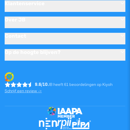
Klantenservice
Over JB
Contact
Op de hoogte blijven?
9.6/10
JB heeft 61 beoordelingen op Kiyoh
Schrijf een review ->