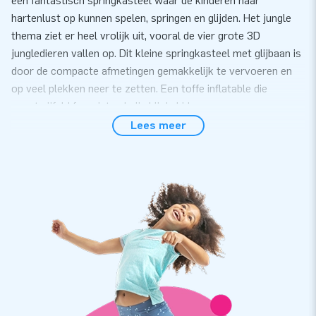
een fantastisch springkasteel waar de kinderen naar
hartenlust op kunnen spelen, springen en glijden. Het jungle
thema ziet er heel vrolijk uit, vooral de vier grote 3D
jungledieren vallen op. Dit kleine springkasteel met glijbaan is
door de compacte afmetingen gemakkelijk te vervoeren en
op veel plekken neer te zetten. Een toffe inflatable die
ongetwijfeld favoriet zal zijn bij de kids.
Lees meer
Springkastelen met glijbaan in soorten en maten
Kinderen springen een gat in de lucht bij het zien van een
bontgekleurd springkasteel met glijbaan. Deze kleine
multiplay is een fantastische kinderattractie waarmee je het
hele gezin naar een evenement trekt. Het springkasteel is
gemakkelijk en snel neer te zetten. Ideaal voor een feestje of
een ander evenement.
Een multiplay springkasteel kopen doe je
eenvoudig en snel bij JB Inflatables