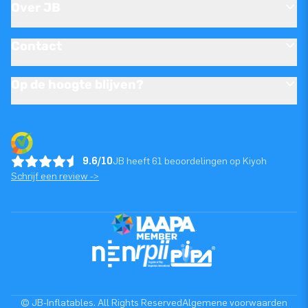
Over JB
Contact
Op de hoogte blijven?
9.6/10
JB heeft 61 beoordelingen op Kiyoh
Schrijf een review ->
© JB-Inflatables. All Rights Reserved
Algemene voorwaarden