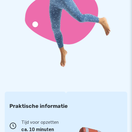
Wil je advies bij het kopen van een multiplay springkasteel?
Ons verkoopteam staat voor je klaar om mee te denken,
zodat jij de beste keuze maakt. Heb je al een keuze gemaakt?
Via onze website kun je eenvoudig en snel bestellen. Wij
leveren uit voorraad, dus je hebt je springkasteel met glijbaan
snel in huis. En het vervoer is geregeld: wij leveren je
inflatable bij je af.
Praktische informatie
Tijd voor opzetten
ca. 10 minuten