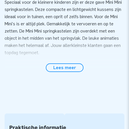
Speciaal voor de kleinere kinderen zijn er deze gave Mini Mini
springkastelen. Deze compacte en lichtgewicht kussens zijn
ideaal voor in tuinen, een oprit of zelfs binnen. Voor de Mini
Mini's is er altijd plek. Gemakkelijk te vervoeren en op te
zetten. De Mini Mini springkastelen zijn overdekt met een
object in het midden van het springvlak. De leuke animaties
maken het helemaal af. Jouw allerkleinste klanten gaan een
topdag tegemoet.
Gemak en Service
Lees meer
Zet het springkasteel eenvoudig binnen 10 minuten op.
Bijvoorbeeld tijdens een buurtfeest, verjaardag of ander
feestelijk evenement. Dit compacte springkasteel is
eenvoudig te transporteren. Het kussen wordt geleverd
inclusief blower, verankeringsmateriaal, een transportzak en
een duidelijke handleiding. Alles compleet voor een mooie
beleving.
Praktische informatie