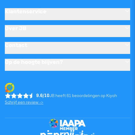
Klantenservice
Over JB
Contact
Op de hoogte blijven?
9.6/10
JB heeft 61 beoordelingen op Kiyoh
Schrijf een review ->