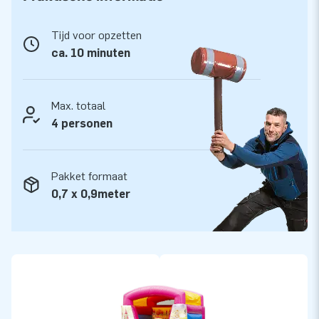
Kwaliteit en garantie
JB kussens zijn op meerdere punten verstevigd en
Tijd voor opzetten
meervoudig gestikt en zijn gemaakt van sterk, hoge kwaliteit
ca. 10 minuten
kleurvast PVC. Ze zijn daardoor duurzaam en eenvoudig
schoon te houden. Het springkasteel wordt tevens door JB
geleverd met 5 jaar garantie. Hierdoor lever jij met dit
Max. totaal
product jarenlang optimaal speelplezier.
4 personen
Koop dit leuke springkasteel en bezorg jouw klanten de dag
van hun leven!
Pakket formaat
0,7 x 0,9meter
Meer dan 15.000 klanten kozen ook voor JB
JB laat al meer dan 15 jaar mensen wereldwijd een gat in de
lucht te springen. Vaak letterlijk. Ons team van designers,
ontwikkelaars en logistiek medewerkers leveren unieke
opblaasattracties op grootse wijze! Klanten zijn verzekerd
van onze professionele service en levering. Zij noemen ons
ook wel creators of greatness.