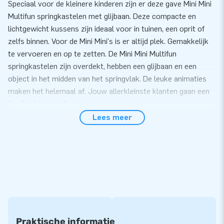
Speciaal voor de kleinere kinderen zijn er deze gave Mini Mini
Multifun springkastelen met glijbaan. Deze compacte en
lichtgewicht kussens zijn ideaal voor in tuinen, een oprit of
zelfs binnen. Voor de Mini Mini's is er altijd plek. Gemakkelijk
te vervoeren en op te zetten. De Mini Mini Multifun
springkastelen zijn overdekt, hebben een glijbaan en een
object in het midden van het springvlak. De leuke animaties
maken het helemaal af. Jouw allerkleinste klanten gaan een
topdag tegemoet.
Lees meer
Gemak en Service
Zet het springkasteel eenvoudig binnen 10 minuten op.
Bijvoorbeeld tijdens een buurtfeest, verjaardag of ander
feestelijk evenement. Dit compacte springkasteel is
eenvoudig te transporteren. Het kussen wordt geleverd
inclusief blower, verankeringsmateriaal, een transportzak en
een duidelijke handleiding. Alles compleet voor een mooie
beleving.
Praktische informatie