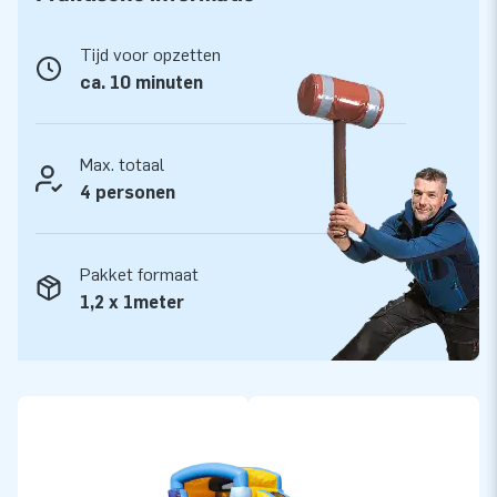
Kwaliteit en garantie
Tijd voor opzetten
JB kussens zijn op meerdere punten verstevigd en
ca. 10 minuten
meervoudig gestikt en zijn gemaakt van sterk, hoge kwaliteit
kleurvast PVC doek. Ze zijn daardoor duurzaam en eenvoudig
schoon te houden. Het springkasteel wordt tevens door JB
Max. totaal
geleverd met 5 jaar garantie. Hierdoor lever jij met dit
4 personen
product jarenlang optimaal speelplezier.
Koop dit leuke springkasteel en bezorg jouw klanten de dag
Pakket formaat
van hun leven!
1,2 x 1meter
Meer dan 15.000 klanten kozen ook voor JB
JB laat al meer dan 15 jaar mensen wereldwijd een gat in de
lucht te springen. Vaak letterlijk. Ons team van designers,
ontwikkelaars en logistiek medewerkers leveren unieke
opblaasattracties op grootse wijze! Klanten zijn verzekerd
van onze professionele service en levering. Zij noemen ons