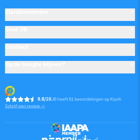
Klantenservice
Over JB
Contact
Op de hoogte blijven?
9.6/10
JB heeft 61 beoordelingen op Kiyoh
Schrijf een review ->