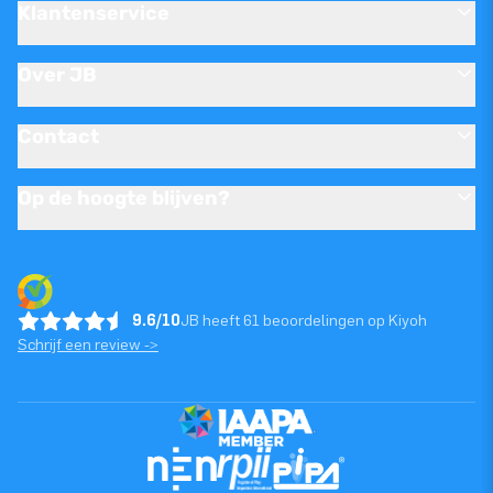
Klantenservice
Over JB
Contact
Op de hoogte blijven?
9.6/10
JB heeft 61 beoordelingen op Kiyoh
Schrijf een review ->