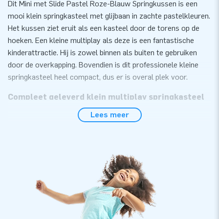
Dit Mini met Slide Pastel Roze-Blauw Springkussen is een
mooi klein springkasteel met glijbaan in zachte pastelkleuren.
Het kussen ziet eruit als een kasteel door de torens op de
hoeken. Een kleine multiplay als deze is een fantastische
kinderattractie. Hij is zowel binnen als buiten te gebruiken
door de overkapping. Bovendien is dit professionele kleine
springkasteel heel compact, dus er is overal plek voor.
Compleet geleverd klein multiplay springkasteel
Lees meer
Je kleine multiplay springkasteel wordt compleet geleverd
met blower, verankermateriaal en handige handleiding. Hij is
gemakkelijk en snel neer te zetten. Ideaal toch? Of je dit
professionele multiplay springkasteel nou gaat verhuren of
zelf gaat gebruiken: je hebt hoe dan ook plezier van je
inflatable!
Mini multiplay springkastelen koop je bij JB
Inflatables