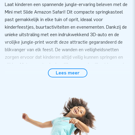
Laat kinderen een spannende jungle-ervaring beleven met de
Mini met Slide Amazon Safari! Dit compacte springkasteel
past gemakkelijk in elke tuin of oprit, ideaal voor
kinderfeestjes, buurtactiviteiten en evenementen. Dankzij de
unieke uitstraling met een indrukwekkend 3D-auto en de
vrolijke jungle-print wordt deze attractie gegarandeerd de
blikvanger van elk feest. De wanden en veiligheidsnetten
zorgen ervoor dat kinderen altijd veilig kunnen springen en
glijden. Met een extra leuke glijbaan aan de zijkant bezorg je
elk kind een onvergetelijke dag!
Lees meer
Razendsnel gebruiksklaar en eenvoudig te
vervoeren
De Mini Amazon Safari staat binnen 10 minuten klaar voor
speelplezier. Door het compacte ontwerp en lichte gewicht is
het springkasteel makkelijk te vervoeren en snel op te
zetten. We leveren dit springkasteel inclusief blower,
verankeringsmateriaal, handige transportzak en duidelijke