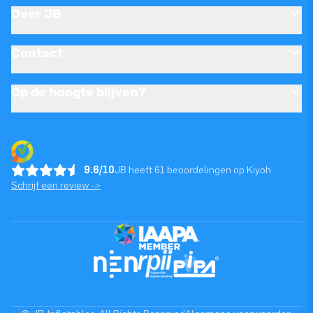
Over JB
Contact
Op de hoogte blijven?
9.6/10
JB heeft 61 beoordelingen op Kiyoh
Schrijf een review ->