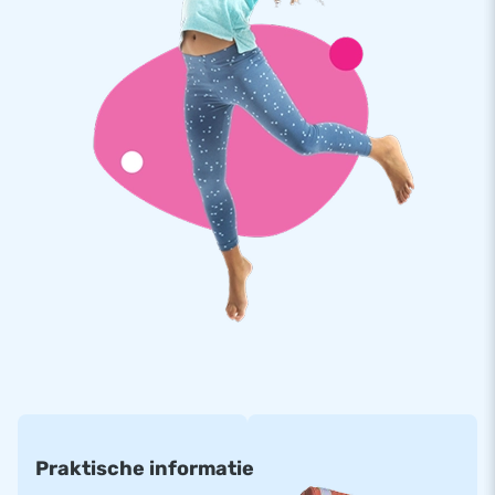
handleiding. Alles wat je nodig hebt voor een complete
beleving!
Duurzame kwaliteit en gemakkelijk onderhoud
JB springkastelen zijn gemaakt van stevig, hoogwaardig PVC,
voorzien van extra verstevigingen en meervoudig gestikte
naden voor optimale duurzaamheid. Hierdoor zijn ze bijzonder
stevig en eenvoudig schoon te houden. Dit springkasteel
wordt geleverd met uitgebreide garantie, waardoor je
jarenlang zorgeloos plezier kunt bieden.
Bestel de Mini met Slide Amazon Safari en bezorg jouw
klanten avontuurlijk springplezier!
Het bewijs: duizenden klanten kozen al voor JB
Waarom bezorgt JB wereldwijd al jarenlang zoveel
Praktische informatie
enthousiasme? Omdat ons team van creatieve designers,