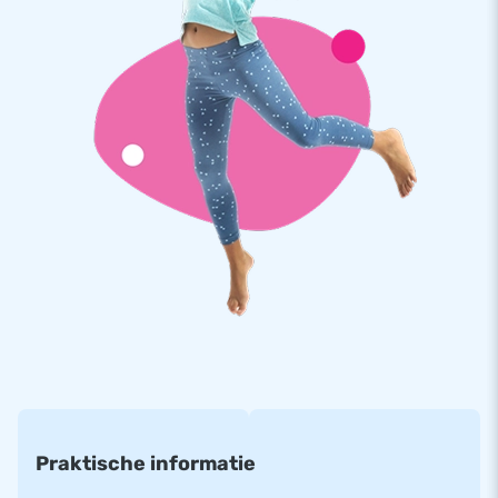
Kwaliteit en Garantie
JB springkastelen zijn op meerdere punten verstevigd en
meervoudig gestikt en zijn gemaakt van sterk, hoge kwaliteit
PVC. Ze zijn daardoor duurzaam en eenvoudig schoon te
houden. Het mini springkasteel wordt tevens door JB
geleverd met 5 jaar garantie. Hierdoor lever jij met dit
product jarenlang optimaal speelplezier.
Koop dit unieke mini springkasteel met feest thema en
bezorg jouw klanten de dag van hun leven!
Meer dan 15.000 klanten kozen ook voor JB
JB laat al meer dan 15 jaar mensen wereldwijd een gat in de
lucht springen. Vaak letterlijk. Ons team van designers,
ontwikkelaars en logistiek medewerkers leveren unieke
opblaasattracties op grootse wijze! Klanten zijn verzekerd
Praktische informatie
van onze professionele service en levering. Zij noemen ons
ook wel creators of greatness.