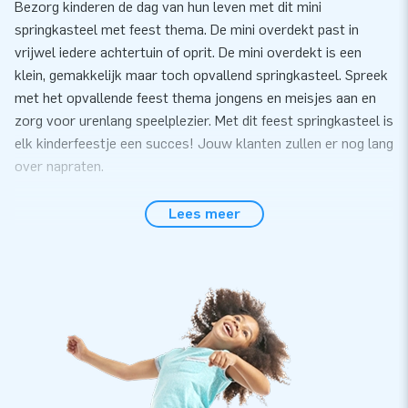
Bezorg kinderen de dag van hun leven met dit mini
springkasteel met feest thema. De mini overdekt past in
vrijwel iedere achtertuin of oprit. De mini overdekt is een
klein, gemakkelijk maar toch opvallend springkasteel. Spreek
met het opvallende feest thema jongens en meisjes aan en
zorg voor urenlang speelplezier. Met dit feest springkasteel is
elk kinderfeestje een succes! Jouw klanten zullen er nog lang
over napraten.
Gemak en Service
Lees meer
Zet het mini springkasteel met feest thema gemakkelijk
binnen 10 minuten op. Bijvoorbeeld tijdens een kinderfeestje
of buurtfeest. Het mini springkasteel wordt compact in één
deel geleverd en is daardoor gemakkelijk te transporteren.
De inflatable wordt geleverd inclusief blower,
verankeringsmateriaal, transportzak, en een duidelijke
handleiding. Alles compleet voor een mooie beleving.