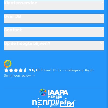
Klantenservice
Over JB
Contact
Op de hoogte blijven?
9.6/10
JB heeft 61 beoordelingen op Kiyoh
Schrijf een review ->