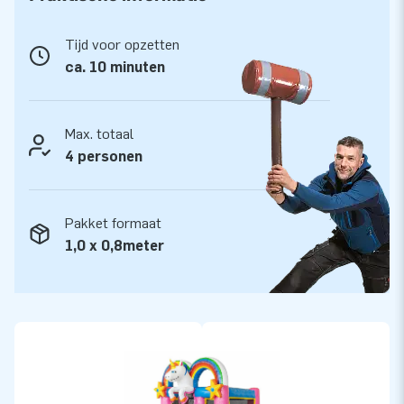
JB kwaliteit
JB kussens zijn op meerdere punten verstevigd en
Tijd voor opzetten
meervoudig gestikt en zijn gemaakt van sterk, hoge kwaliteit
ca. 10 minuten
PVC. Ze zijn daardoor duurzaam en eenvoudig schoon te
houden. De Mini Bounce wordt tevens door JB geleverd met
5 jaar garantie. Hierdoor lever jij met dit product jarenlang
Max. totaal
optimaal speelplezier.
4 personen
Koop de Mini Bounce Unicorn en bezorg jouw klanten de dag
van hun leven!
Pakket formaat
1,0 x 0,8meter
Meer dan 15.000 klanten kozen ook voor JB
JB laat al meer dan 15 jaar mensen wereldwijd een gat in de
lucht springen. Vaak letterlijk. Ons team van designers,
ontwikkelaars en logistiek medewerkers leveren unieke
opblaasattracties op grootse wijze! Klanten zijn verzekerd
van onze professionele service en levering. Zij noemen ons
ook wel creators of greatness.