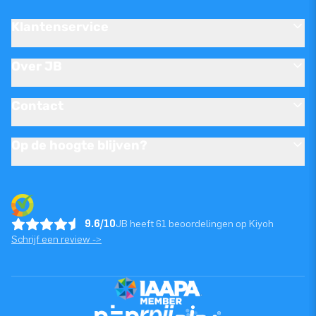
Klantenservice
Over JB
Contact
Op de hoogte blijven?
9.6/10
JB heeft 61 beoordelingen op Kiyoh
Schrijf een review ->