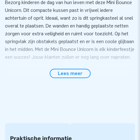
Bezorg kinderen de dag van hun leven met deze Mini Bounce
Unicorn. Dit compacte kussen past in vrijwel iedere
achtertuin of oprit. Ideaal, want zo is dit springkasteel al snel
overal te plaatsen. De wanden en handig geplaatste netten
zorgen voor extra veiligheid en ruimt voor toezicht. Op het
springvlak zijn obstakels geplaatst en er is een coole glijbaan
in het midden. Met de Mini Bounce Unicorn is elk kinderfeestje
een succes! Jouw klanten zullen er nog lang over napraten.
Eenvoudig op te zetten
Lees meer
Zet de Mini Bounce Unicorn gemakkelijk binnen 10 minuten
op. Bijvoorbeeld tijdens een kinderfeestje of buurtfeest. Het
mini springkasteel is gemakkelijk te transporteren dankzij het
compacte formaat. De inflatable wordt geleverd inclusief
blower, verankeringsmateriaal, transportzak, en een
duidelijke handleiding. Hiermee ga jij voor een mooie beleving
zorgen.
Praktische informatie