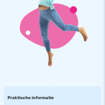
service
Bij JB Inflatables werken we alleen met de beste mensen en
materialen. Ons professionele team van medewerkers doet
er alles aan om voor jou het perfecte product te maken en
om jou de allerbeste service te bieden. Bovendien krijg je bij
al onze inflatables garantie op materiaal en afwerking. Mocht
er eventueel iets stukgaan, dan zorgen wij ervoor dat jouw
opblaasbare springkasteel binnen de kortste keren weer de
show steelt.
Praktische informatie