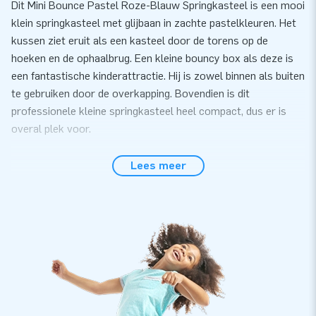
Dit Mini Bounce Pastel Roze-Blauw Springkasteel is een mooi
klein springkasteel met glijbaan in zachte pastelkleuren. Het
kussen ziet eruit als een kasteel door de torens op de
hoeken en de ophaalbrug. Een kleine bouncy box als deze is
een fantastische kinderattractie. Hij is zowel binnen als buiten
te gebruiken door de overkapping. Bovendien is dit
professionele kleine springkasteel heel compact, dus er is
overal plek voor.
Compleet geleverd klein bouncy box springkasteel
Lees meer
Je bouncy box springkasteel wordt compleet geleverd met
blower, verankermateriaal en handige handleiding. Hij is
gemakkelijk en snel neer te zetten. Ideaal toch? Of je dit
professionele bouncy box springkasteel nou gaat verhuren of
zelf gaat gebruiken: je hebt hoe dan ook plezier van je
inflatable!
JB Inflatables biedt de allerbeste kwaliteit en