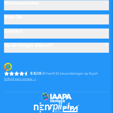
Klantenservice
Over JB
Contact
Op de hoogte blijven?
9.6/10
JB heeft 61 beoordelingen op Kiyoh
Schrijf een review ->