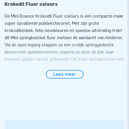
Krokodil Fluor colours
De Mini Bounce Krokodil Fluor colours is een compacte maar
super opvallende publieksfavoriet. Met zijn grote
krokodillenbek, felle neonkleuren en speelse uitstraling trekt
dit Mini springkasteel fluor meteen de aandacht van kinderen.
Via de open ingang stappen ze een vrolijk springgedeelte
binnen met speelelementen, waarna ze door de bek naar
beneden glijden via het glijbaantje. Dit Klein springkasteel met
glijbaan is perfect voor feestjes, binnenevents of locaties
waar je maximale fun wilt bieden op minimale ruimte.
Lees meer
Compact, handig en ideaal voor verhuurders
Dit Mini Bounce springkasteel combineert springen, spelen en
glijden in één compacte attractie. Dankzij het open ontwerp
houdt je overzicht en kunnen kinderen veilig in en uit het
kasteel bewegen. Het springkasteel wordt compleet geleverd
met blower, haringen, transportzak en duidelijke handleiding.