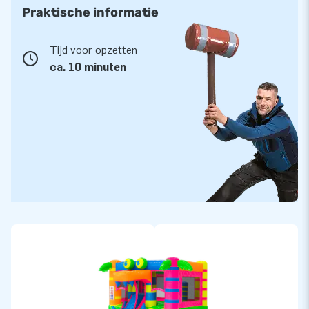
Door het handzame formaat is dit model ideaal voor
Praktische informatie
verhuurders die een klein maar spectaculair fluor
springkasteel willen toevoegen aan hun assortiment.
Tijd voor opzetten
ca. 10 minuten
JB Inflatables staat voor service en kwaliteit
Met JB Inflatables kies je voor kwaliteit die lang meegaat. Al
onze inflatables worden vervaardigd uit sterk PVC met
verstevigde stiksels zodat het springkasteel tegen intensief
verhuurgebruik kan. Je profiteert van snelle levering uit
voorraad, inhouse service en vijf jaar garantie. Zo haal je een
opvallend fluor model in huis dat zowel kinderen als
verhuurders blij maakt.