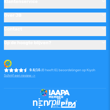
Klantenservice
Over JB
Contact
Op de hoogte blijven?
9.6/10
JB heeft 61 beoordelingen op Kiyoh
Schrijf een review ->