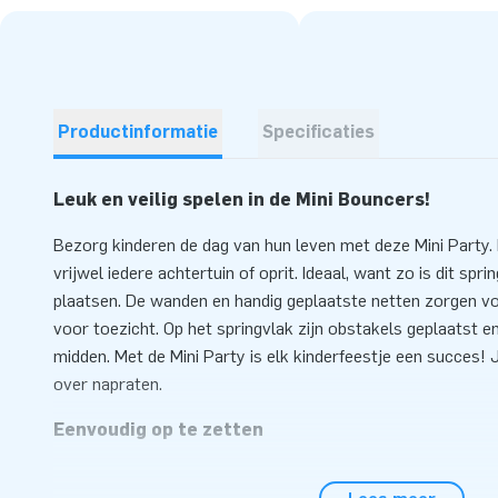
Productinformatie
Specificaties
Leuk en veilig spelen in de Mini Bouncers!
Bezorg kinderen de dag van hun leven met deze Mini Party.
vrijwel iedere achtertuin of oprit. Ideaal, want zo is dit spri
plaatsen. De wanden en handig geplaatste netten zorgen voo
voor toezicht. Op het springvlak zijn obstakels geplaatst en 
midden. Met de Mini Party is elk kinderfeestje een succes! 
over napraten.
Eenvoudig op te zetten
Zet de Mini Bounce Party gemakkelijk binnen 10 minuten op.