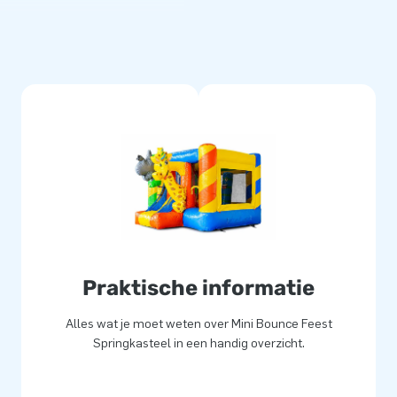
kelijk te transporteren dankzij
ef blower,
eiding. Hiermee ga jij voor een
dig gestikt en zijn gemaakt
en eenvoudig schoon te houden.
rantie. Hierdoor lever jij met
van hun leven!
Praktische informatie
lucht springen. Vaak letterlijk.
Alles wat je moet weten over Mini Bounce Feest
erkers leveren unieke
Springkasteel in een handig overzicht.
d van onze professionele
eatness.