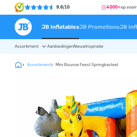
9.6/10
4000+
op voor
JB Inflatables
JB Promotions
JB Inf
Assortiment
Aanbiedingen
Nieuw
Inspiratie
Assortiment
Mini Bounce Feest Springkasteel