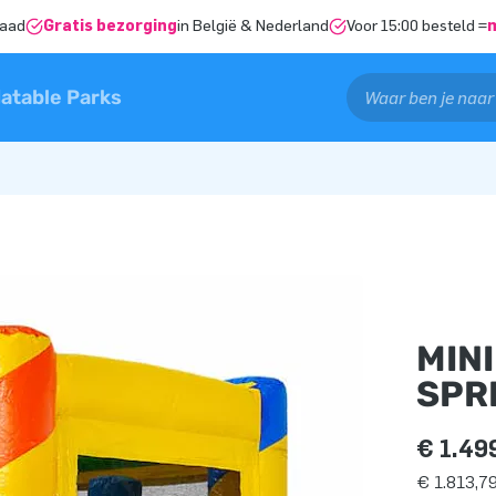
raad
Gratis bezorging
in België & Nederland
Voor 15:00 besteld =
latable Parks
MIN
SPR
€ 1.49
€ 1.813,79