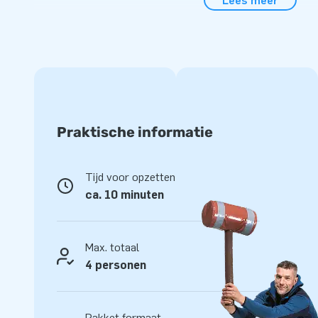
Lees meer
kinderfeestje of buurtfeest. Het mini springkasteel is gemak
het compacte formaat. De inflatable wordt geleverd inclusi
verankeringsmateriaal, transportzak, en een duidelijke handl
mooie beleving zorgen.
JB kwaliteit
JB kussens zijn op meerdere punten verstevigd en meervou
Praktische informatie
van sterk, hoge kwaliteit PVC. Ze zijn daardoor duurzaam 
De Mini Bounce wordt tevens door JB geleverd met 5 jaar ga
dit product jarenlang optimaal speelplezier.
Tijd voor opzetten
ca. 10 minuten
Koop de Mini Bounce Party en bezorg jouw klanten de dag 
Meer dan 15.000 klanten kozen ook voor JB
Max. totaal
JB laat al meer dan 15 jaar mensen wereldwijd een gat in de 
4 personen
Ons team van designers, ontwikkelaars en logistiek medew
opblaasattracties op grootse wijze! Klanten zijn verzeker
service en levering. Zij noemen ons ook wel creators of gr
Pakket formaat