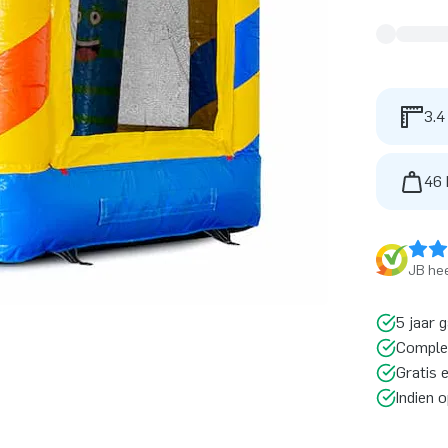
3.4
46 
JB hee
5 jaar 
Comple
Gratis 
Indien 