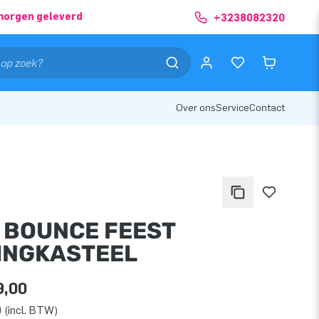
morgen geleverd
+3238082320
Over ons
Service
Contact
I BOUNCE FEEST
INGKASTEEL
9,00
 (incl. BTW)