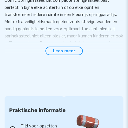
Comic Springkasteel. Dit compacte springkasteel past
perfect in bijna elke achtertuin of op elke oprit en
transformeert iedere ruimte in een kleurrijk springparadijs.
Met extra veiligheidsmaatregelen zoals stevige wanden en
handig geplaatste netten voor optimaal toezicht, biedt dit
springkasteel niet alleen plezier, maar kunnen kinderen er ook
veilig op springen. De spannende obstakels, samen met een
glijbaan die tussen mega 3D-raketten en felle strips slingert,
Lees meer
garanderen een onvergetelijke ervaring!
Koop online het Mini Bounce Springkasteel in
Comic thema
Het Mini Bounce Comic Springkasteel staat in slechts 10
minuten klaar voor actie, ideaal voor feestjes of spontane
avonturen. Dankzij het compacte formaat is het eenvoudig te
vervoeren en op te zetten, waar het ook nodig is. Inclusief
Praktische informatie
blower, verankeringsmaterialen, transportzak en een
handleiding, biedt het alles voor een zorgeloze opzet.
Tijd voor opzetten