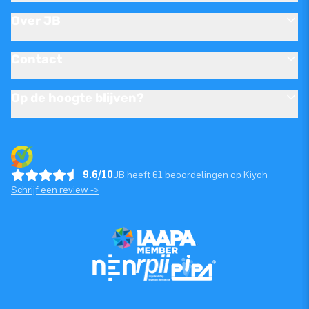
Over JB
Contact
Op de hoogte blijven?
9.6/10
JB heeft 61 beoordelingen op Kiyoh
Schrijf een review ->