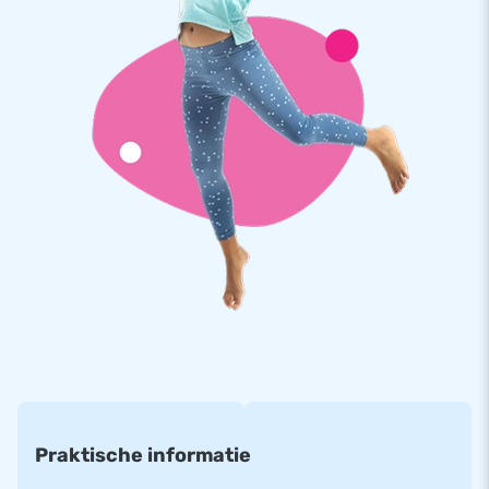
Kwaliteit en Garantie
JB kussens zijn op meerdere punten verstevigd en
meervoudig gestikt en zijn gemaakt van sterk, hoge kwaliteit
PVC. Ze zijn daardoor duurzaam en eenvoudig schoon te
houden. Het midi brandweer springkasteel wordt tevens door
JB geleverd met 5 jaar garantie. Hierdoor lever jij met dit
product jarenlang optimaal speelplezier.
Koop dit unieke midi springkussen met brandweer en bezorg
jouw klanten de dag van hun leven!
Meer dan 15.000 klanten kozen ook voor JB
JB laat al meer dan 15 jaar mensen wereldwijd een gat in de
lucht springen. Vaak letterlijk. Ons team van designers,
ontwikkelaars en logistiek medewerkers leveren unieke
opblaasattracties op grootse wijze! Klanten zijn verzekerd
van onze professionele service en levering. Zij noemen ons
Praktische informatie
ook wel creators of greatness.