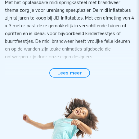
Met het opblaasbare midi springkasteel met brandweer
thema zorg je voor urenlang speelplezier. De midi inflatables
zijn al jaren te koop bij JB-Inflatables. Met een afmeting van 4
x 3 meter past deze gemakkelijk in verschillende tuinen of
opritten en is ideaal voor bijvoorbeeld kinderfeestjes of
buurtfeestjes. De midi brandweer heeft vrolijke felle kleuren
en op de wanden zijn leuke animaties afgebeeld die
ontworpen zijn door onze eigen designers.
Gemak en Service
Lees meer
Zet het midi springkasteel met brandweer thema gemakkelijk
binnen 10 minuten op. Bijvoorbeeld tijdens een kinderfeestje
of buurtfeest. Het midi springkasteel wordt compact in één
deel geleverd en is daardoor gemakkelijk te transporteren.
De inflatable wordt geleverd inclusief blower,
verankeringsmateriaal, transportzak, en een duidelijke
handleiding. Alles compleet voor een mooie beleving.