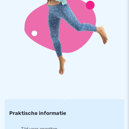
JB springkastelen zijn op meerdere punten verstevigd en
meervoudig gestikt en zijn gemaakt van sterk, hoge kwaliteit
PVC. Ze zijn daardoor duurzaam en eenvoudig schoon te
houden. Het midi boerderij springkasteel wordt tevens door
JB geleverd met 5 jaar garantie. Hierdoor lever jij met dit
product jarenlang optimaal speelplezier.
Koop dit unieke midi springkasteel met boerderij thema en
bezorg jouw klanten de dag van hun leven!
Meer dan 15.000 klanten kozen ook voor JB
JB laat al meer dan 15 jaar mensen wereldwijd een gat in de
lucht springen. Vaak letterlijk. Ons team van designers,
ontwikkelaars en logistiek medewerkers leveren unieke
opblaasattracties op grootse wijze! Klanten zijn verzekerd
Praktische informatie
van onze professionele service en levering. Zij noemen ons
ook wel creators of greatness.
Tijd voor opzetten