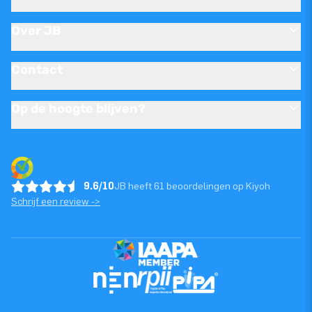
Over JB
Contact
Op de hoogte blijven?
9.6/10
JB heeft 61 beoordelingen op Kiyoh
Schrijf een review ->