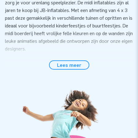
zorg je voor urenlang speelplezier. De midi inflatables zijn al
jaren te koop bij JB-Inflatables. Met een afmeting van 4 x 3
past deze gemakkelijk in verschillende tuinen of opritten en is
ideaal voor bijvoorbeeld kinderfeestjes of buurtfeestjes. De
midi boerderij heeft vrolijke felle kleuren en op de wanden zijn
leuke animaties afgebeeld die ontworpen zijn door onze eigen
designers.
Gemak en Service
Lees meer
Zet het midi springkasteel met boerderij thema gemakkelijk
binnen 10 minuten op. Bijvoorbeeld tijdens een kinderfeestje
of buurtfeest. Het mini springkasteel wordt compact in één
deel geleverd en is daardoor gemakkelijk te transporteren.
De inflatable wordt geleverd inclusief blower,
verankeringsmateriaal, transportzak, en een duidelijke
handleiding. Alles compleet voor een mooie beleving.
Kwaliteit en Garantie