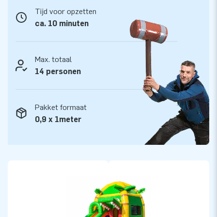
lucht te springen. Vaak letterlijk. Ons team van designers,
Tijd voor opzetten
ontwikkelaars en logistiek medewerkers leveren unieke
ca. 10 minuten
opblaasattracties op grootse wijze! Klanten zijn verzekerd
van onze professionele service en levering. Zij noemen ons
Max. totaal
ook wel creators of greatness.
14 personen
Pakket formaat
0,9 x 1meter