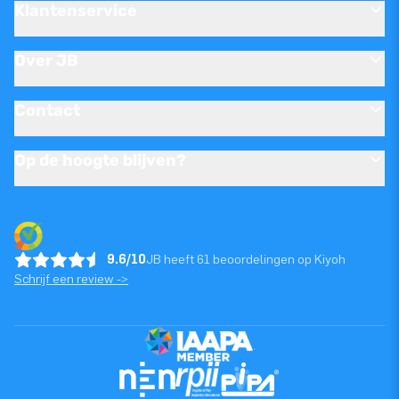
Klantenservice
Over JB
Contact
Op de hoogte blijven?
9.6/10
JB heeft 61 beoordelingen op Kiyoh
Schrijf een review ->