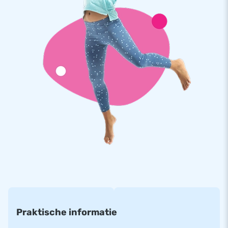
geplaatste vensters kan er toezicht worden gehouden op het
springvlak. Het kussen wordt geleverd inclusief blower,
verankeringsmateriaal, een transportzak en een duidelijke
handleiding. Alles compleet voor een mooie beleving.
Kwaliteit en garantie
JB kussens zijn op meerdere punten verstevigd en
meervoudig gestikt en zijn gemaakt van sterk, hoge kwaliteit
PVC. Ze zijn daardoor duurzaam en eenvoudig schoon te
houden. Het springkasteel wordt tevens door JB geleverd
met 5 jaar garantie. Hierdoor lever jij met dit product
jarenlang optimaal speelplezier.
Koop dit overdekte springkasteel met glijbaan en objecten in
krokodil thema en bezorg jouw klanten de dag van hun leven!
Meer dan 15.000 klanten kozen ook voor JB
Praktische informatie
JB laat al meer dan 15 jaar mensen wereldwijd een gat in de