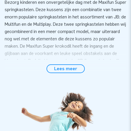
Bezorg kinderen een onvergetelijke dag met de Maxifun Super
springkastelen. Deze kussens zijn een combinatie van twee
enorm populaire springkastelen in het assortiment van JB: de
Multifun en de Multiplay. Deze twee springkastelen hebben wij
gecombineerd in een meer compact model, maar uiteraard
nog wel met de elementen die deze kussens zo populair
maken. De Maxifun Super krokodil heeft de ingang en de
glijbaan aan de voorkant en leuke speel obstakels aan de
binnenkant. De felle kleuren en leuke 3D figuren in krokodil
thema maken er een helemaal een feest van. Hiermee ga je
Lees meer
gegarandeerd punten scoren bij jouw klanten!
Gemak en Service
Zet het Maxifun Super springkasteel met krokodil thema
eenvoudig binnen 10 minuten op. Bijvoorbeeld tijdens een
buurtfeest, verjaardag of ander feestelijk evenement.
Ongeacht de weersomstandigheden is dit een springkasteel
dat altijd ingezet kan worden op ieder feestje. Via de handig