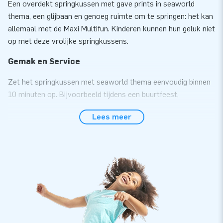
Een overdekt springkussen met gave prints in seaworld
thema, een glijbaan en genoeg ruimte om te springen: het kan
allemaal met de Maxi Multifun. Kinderen kunnen hun geluk niet
op met deze vrolijke springkussens.
Gemak en Service
Zet het springkussen met seaworld thema eenvoudig binnen
10 minuten op. Bijvoorbeeld tijdens een buurtfeest,
verjaardag of ander feestelijk evenement. Dit overdekte
Lees meer
springkussen is eenvoudig te transporteren door het
compact opgerolde formaat. Door de handig geplaatste
raampjes kunnen de ouders en/of toezichthouders altijd een
oogje in het zeil houden. Het kussen wordt geleverd inclusief
blower, verankeringsmateriaal, een transportzak en een
duidelijke handleiding. Alles compleet voor een mooie
beleving.
Kwaliteit en garantie