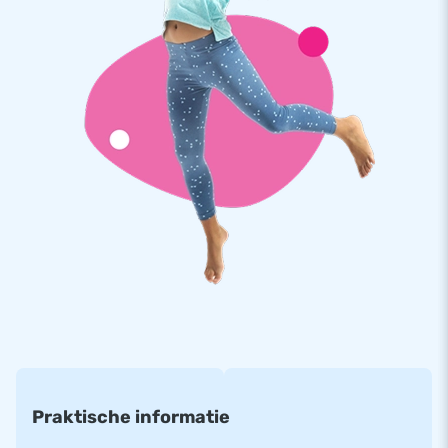
JB kussens zijn op meerdere punten verstevigd en
meervoudig gestikt en zijn gemaakt van sterk, hoge kwaliteit
PVC. Ze zijn daardoor duurzaam en eenvoudig schoon te
houden. De Maxi Multifun Seaworld wordt tevens door JB
geleverd met 5 jaar garantie. Hierdoor lever jij met dit
product jarenlang optimaal speelplezier.
Koop dit overdekte springkussen met glijbaan in seaworld
thema en bezorg jouw klanten de dag van hun leven!
Meer dan 15.000 klanten kozen ook voor JB
JB laat al meer dan 15 jaar mensen wereldwijd een gat in de
lucht te springen. Vaak letterlijk. Ons team van designers,
ontwikkelaars en logistiek medewerkers leveren unieke
opblaasattracties op grootse wijze! Klanten zijn verzekerd
van onze professionele service en levering. Zij noemen ons
Praktische informatie
ook wel creators of greatness.