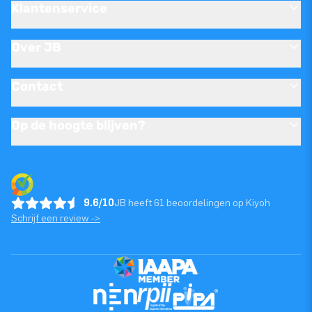
Klantenservice
Over JB
Contact
Op de hoogte blijven?
9.6/10
JB heeft 61 beoordelingen op Kiyoh
Schrijf een review ->