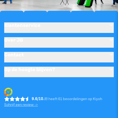
Klantenservice
Over JB
Contact
Op de hoogte blijven?
9.6/10
JB heeft 61 beoordelingen op Kiyoh
Schrijf een review ->