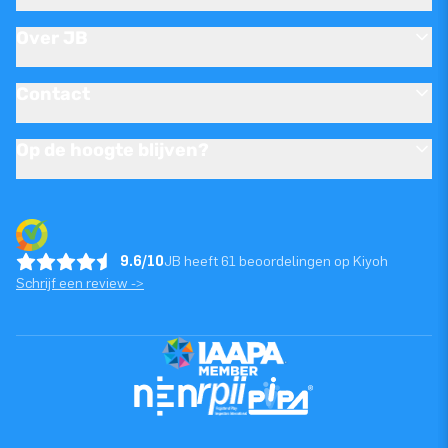
Over JB
Contact
Op de hoogte blijven?
9.6/10
JB heeft 61 beoordelingen op Kiyoh
Schrijf een review ->