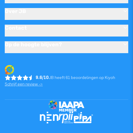
Over JB
Contact
Op de hoogte blijven?
9.6/10
JB heeft 61 beoordelingen op Kiyoh
Schrijf een review ->