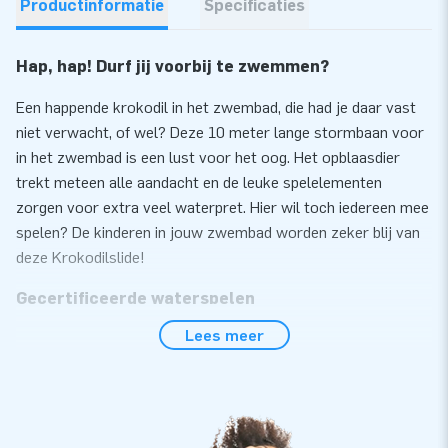
Productinformatie
Specificaties
Hap, hap! Durf jij voorbij te zwemmen?
Een happende krokodil in het zwembad, die had je daar vast
niet verwacht, of wel? Deze 10 meter lange stormbaan voor
in het zwembad is een lust voor het oog. Het opblaasdier
trekt meteen alle aandacht en de leuke spelelementen
zorgen voor extra veel waterpret. Hier wil toch iedereen mee
spelen? De kinderen in jouw zwembad worden zeker blij van
deze Krokodilslide!
Gecertificeerde waterspelen
Lees meer
JB ontwikkelt en produceert al jarenlang waterattracties die
voor iedereen veilig te gebruiken zijn. Onze waterspelen zijn
volgens de NEN-EN 15649:2009 veiligheids- en
kwaliteitsnorm gecertificeerd. Daarom ontvang je bij de
Krokodilslide een erkend keuringscertificaat, handig logboek