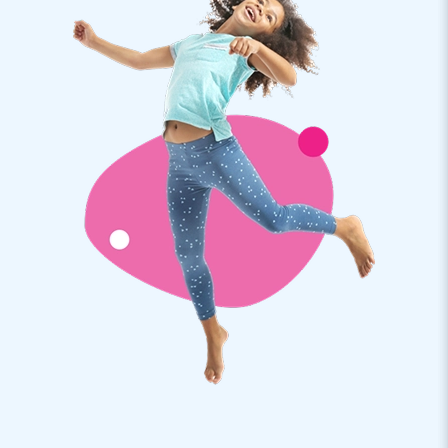
en een gebruikershandleiding. Aan de verankerpunten
bevestig je verankermateriaal, zodat het product op zijn
plaats blijft en niet te dicht naar andere objecten drijft.
Verzekerd van een hoge kwaliteit
JB is trots op haar producten en daarom worden er hoge
eisen aan de kwaliteit gesteld. Om de kwaliteit te garanderen,
gebruiken we hoogfrequent gelaste PVC doeken van 900
gram/m2. Deze doeken zijn sterk en kleurvast en ook nog
eens bestand tegen chloor en invloeden van open water. De
stormbaan is duurzaam in gebruik en eenvoudig te reinigen.
Op de Krokodilslide krijg je 1 jaar garantie.
Koop deze 10 meter lange stormbaan voor in het zwembad
en bezorg jouw klanten een dag vol waterpret.
Daarom kozen al meer dan 15.000 klanten voor JB
JB laat al meer dan 15 jaar mensen wereldwijd een gat in de