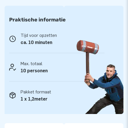
lucht te springen. Inderdaad, vaak letterlijk. Ons team van
designers, ontwikkelaars en logistiek medewerkers levert
Praktische informatie
unieke opblaasattracties zoals deze op grootse wijze! Onze
klanten vertrouwen op onze professionele service en
levering. Zij noemen ons ook wel ‘creators of greatness’.
Tijd voor opzetten
Ervaar het zelf!
ca. 10 minuten
Max. totaal
10 personen
Pakket formaat
1 x 1,2meter