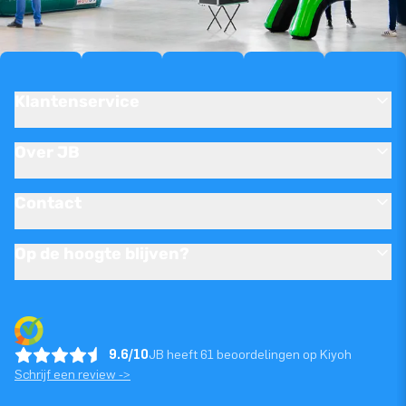
Klantenservice
Over JB
Contact
Op de hoogte blijven?
9.6/10
JB heeft 61 beoordelingen op Kiyoh
Schrijf een review ->