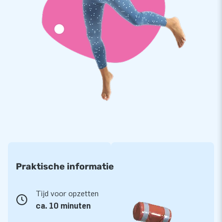
gelaste PVC doeken van 900 gram/m2. Zo garanderen wij de
kwaliteit van onze producten. De doeken hebben daarnaast
ook nog eens een handige beschermlaag die bestand is tegen
chloor en invloeden van open water. Dit zorgt voor duurzame
producten, die ook nog eens eenvoudig schoon te houden
zijn. Je krijgt één jaar garantie op de Krokodil Run.
Koop deze 9 meter lange krokodil-stormbaan voor in het
zwembad en bezorg kinderen een dag om nooit te vergeten!
Meer dan 15.000 klanten in 15 jaar
We zijn er trots op dat we al meer dan 15 jaar mensen
wereldwijd een gat in de lucht laten springen. Vaak letterlijk.
Praktische informatie
Meer dan 15.000 klanten zijn al geholpen door ons team van
designers, ontwikkelaars en logistiek medewerkers. Je krijgt
niet alleen een unieke opblaasattractie, maar ook onze
Tijd voor opzetten
professionele service en levering. Daarom noemen onze
ca. 10 minuten
tevreden klanten ons ook wel ‘creators of greatness’.