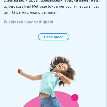
zitten namelijk tal van speelmogelijkheden. Klimmen, rennen,
glijden, alles kan! Met deze blikvanger voor in het zwembad
ga jij kinderen urenlang vermaken.
Wij kiezen voor veiligheid
JB ontwikkelt en produceert al jarenlang opblaasbare
Lees meer
attracties die veilig en voor elke speler te gebruiken zijn.
Onze waterspelen zijn allemaal volgens de NEN-EN
15649:2009 veiligheids- en kwaliteitsnorm gecertificeerd. Bij
elke attractie ontvang je een erkend keuringscertificaat,
blower, logboek en een duidelijke handleiding. Iedere
waterspel heeft meerdere verankerpunten, waar
verankermateriaal aan bevestigd dient te worden zodat de
attractie op zijn plaats blijft. Zo kan het feest veilig van start.
Topkwaliteit
Al onze waterspelen zijn gemaakt van sterke, hoogfrequent