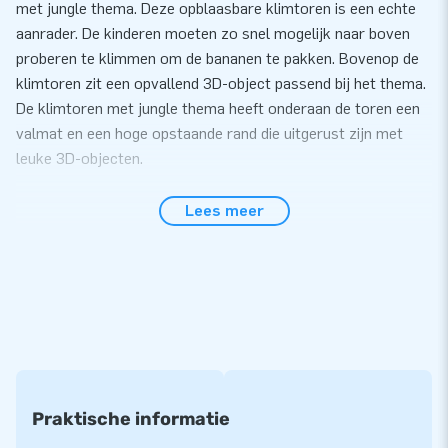
met jungle thema. Deze opblaasbare klimtoren is een echte
aanrader. De kinderen moeten zo snel mogelijk naar boven
proberen te klimmen om de bananen te pakken. Bovenop de
klimtoren zit een opvallend 3D-object passend bij het thema.
De klimtoren met jungle thema heeft onderaan de toren een
valmat en een hoge opstaande rand die uitgerust zijn met
leuke 3D-objecten.
Binnen een kwartier opgezet
Lees meer
Je zet zelf de klimtoren met jungle thema gemakkelijk binnen
15 minuten op. Bijvoorbeeld tijdens een feestje of evenement.
We leveren de klimtoren in één deel, waardoor hij gemakkelijk
te transporteren is. Uiteraard leveren we bij deze inflatable
ook een blower, verankeringsmateriaal, transportzak en een
duidelijke handleiding. Voor een mooie beleving heb je dus
alles compleet.
Praktische informatie
Optimaal speelplezier met 5 jaar garantie