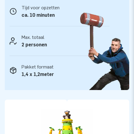
De klimtoren met jungle thema wordt tevens door JB
Tijd voor opzetten
geleverd met 5 jaar garantie. Hierdoor lever jij met dit
ca. 10 minuten
product jarenlang optimaal speelplezier. Vertrouw op
topkwaliteit. JB kussens zijn op meerdere punten verstevigd
en meervoudig gestikt en zijn gemaakt van sterk hoge
Max. totaal
kwaliteit kleurvast PVC. Ze zijn daardoor duurzaam en
2 personen
eenvoudig schoon te houden.
Koop deze unieke klimtoren met jungle thema en bezorg je
Pakket formaat
klanten de dag van hun leven!
1,4 x 1,2meter
Kies net als ruim 15.000 andere klanten voor JB
We zijn er trots op dat onze tevreden klanten, meer dan
15.000 in totaal, ons ook wel ‘creators of greatness’
noemen. JB laat namelijk al meer dan 15 jaar mensen
wereldwijd een gat in de lucht springen. Dat komt doordat
ons team van designers, ontwikkelaars en logistiek
medewerkers unieke opblaasattracties levert op grootse