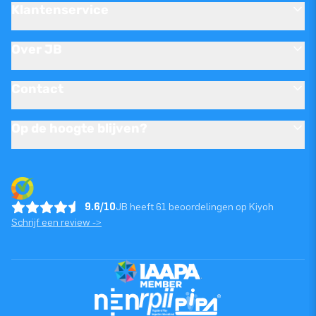
Klantenservice
Over JB
Contact
Op de hoogte blijven?
9.6/10
JB heeft 61 beoordelingen op Kiyoh
Schrijf een review ->