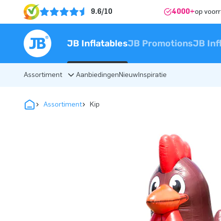
9.6/10
4000+
op voor
JB Inflatables
JB Promotions
JB Inf
Assortiment
Aanbiedingen
Nieuw
Inspiratie
Assortiment
Kip