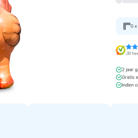
0 x
JB hee
2 jaar g
Gratis 
Indien 