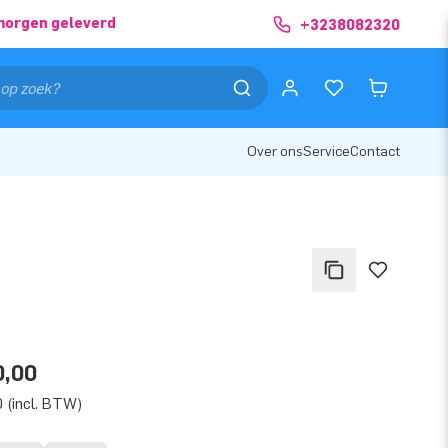
morgen geleverd
+3238082320
Over ons
Service
Contact
0,00
 (incl. BTW)