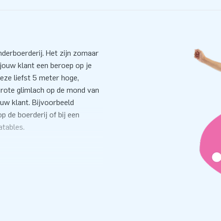
nderboerderij. Het zijn zomaar
jouw klant een beroep op je
eze liefst 5 meter hoge,
 grote glimlach op de mond van
ouw klant. Bijvoorbeeld
p de boerderij of bij een
atables.
n. Met hulp van de standaard
en dat kunstje binnen 10
er, bevestigingsmateriaal en