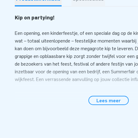
Kip on partying!
Een opening, een kinderfeestje, of een speciale dag op de ki
wat – totaal uiteenlopende – feestelijke momenten waarbij 
kan doen om bijvoorbeeld deze megagrote kip te leveren. D
grappige en opblaasbare kip zorgt zonder twijfel voor een
de bezoekers van het feest, festival of andere festijn van j
inzetbaar voor de opening van een bedrijf, een Summerfair o
wijkfeest. Een verrassende aanvulling op jouw collectie infl
De kip is binnen 10 minuten klaar
Lees meer
Deze vrolijke kip van 5 meter is niet moeilijk neer te zette
bijgeleverde gebruiksaanwijzing kan zelfs één persoon alle
minuten klaren. Uiteraard krijgt jouw klant er ook een blow
een transportzak bij. Dat hoort zo, vinden wij.