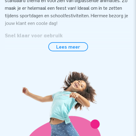
standaard thema en voorzien van bijpassende animaties. Zo
maak je er helemaal een feest van! Ideaal om in te zetten
tijdens sportdagen en schoolfestiviteiten. Hiermee bezorg je
jouw klant een coole dag!
Snel klaar voor gebruik
Lees meer
Zet de Kinderspelen Standaard eenvoudig binnen 10 minuten
op. Het spel wordt geleverd inclusief balletjes,
honkbalknuppel, blower, verankeringsmateriaal, transportzak
en een duidelijke handleiding. De inflatables zijn compact op
te rollen en dus gemakkelijk te vervoeren. Overal is aan
gedacht. Zo kan het feest meteen beginnen.
Verstevigd en meervoudig stiksel voor extra
kwaliteit
JB kussens zijn op meerdere punten verstevigd en
meervoudig gestikt en zijn gemaakt van sterk, hoge kwaliteit
PVC. De producten zijn eenvoudig schoon te houden en