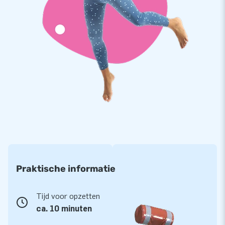
duurzaam. Op de Kinderspelen-set krijg je maar liefst 5 jaar
garantie. Hierdoor zal jij met dit product jarenlang voor
plezier zorgen.
Koop deze leuke Kinderspelen-set in standaard thema en
bezorg jouw klanten een dag om niet te vergeten!
Al meer dan 15.000 klanten sprongen een gat in de
lucht
Wereldwijd heeft JB al meer dan 15.000 klanten een gat in de
lucht laten springen. Vaak letterlijk. Ons team van designers,
ontwikkelaars en logistiek medewerkers levert unieke
opblaasattracties op grootse wijze! Wil je dat ook ervaren?
Praktische informatie
Vertrouw dan op onze professionele service en levering. Dan
merk je waarom wij ook wel ‘creators of greatness’
genoemd worden.
Tijd voor opzetten
ca. 10 minuten