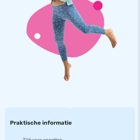
verankeringsmateriaal, een transportzak en een duidelijke
handleiding. Alles compleet voor een mooie beleving.
Kwaliteit en garantie
JB kussens zijn op meerdere punten verstevigd en
meervoudig gestikt en zijn gemaakt van sterk, hoge kwaliteit
PVC. Ze zijn daardoor duurzaam en eenvoudig schoon te
houden. De glijbaan wordt tevens door JB geleverd met 5
jaar garantie. Hierdoor lever jij met dit product jarenlang
optimaal speelplezier.
Koop deze glijbaan met kasteel thema en bezorg jouw
klanten de dag van hun leven!
Meer dan 15.000 klanten kozen ook voor JB
Praktische informatie
JB laat al meer dan 15 jaar mensen wereldwijd een gat in de
lucht te springen. Vaak letterlijk. Ons team van designers,
ontwikkelaars en logistiek medewerkers leveren unieke
Tijd voor opzetten