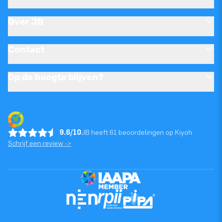
Over JB
Contact
Op de hoogte blijven?
9.6/10
JB heeft 61 beoordelingen op Kiyoh
Schrijf een review ->