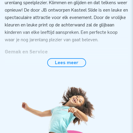
urenlang speelplezier. Klimmen en glijden en dat telkens weer
opnieuw! De door JB ontworpen Kasteel Slide is een leuke en
spectaculaire attractie voor elk evenement. Door de vrolijke
kleuren en leuke print op de achterwand zal de glijbaan
kinderen van elke leeftijd aanspreken. Een perfecte koop
waar je nog jarenlang plezier van gaat beleven.
Gemak en Service
Lees meer
Zet de glijbaan met kasteel thema eenvoudig binnen 15
minuten op. Deze 5 meter hoge opblaasbare glijbaan is
eenvoudig te transporteren door het compact opgerolde
formaat. De glijbaan is voorzien van een vervangbaar glij- en
opstapdek. Ideaal in geval van slijtage en super handig voor
het schoonmaken. Daarnaast is de glijbaan extra makkelijk
op te ruimen doordat het voorzien is van verschillende
luchtuitgangen, zodat de attractie snel weer plat en
oprolbaar is. Overal is aan gedacht. De glijbaan met
kasteel thema wordt geleverd inclusief blower,