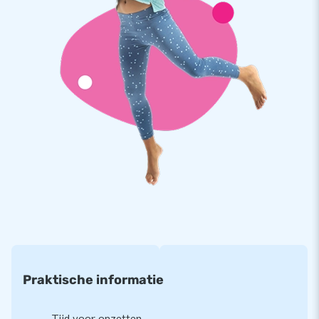
Kwaliteit en garantie
JB kussens zijn op meerdere punten verstevigd en
meervoudig gestikt en zijn gemaakt van sterk, hoge kwaliteit
PVC. Ze zijn daardoor duurzaam en eenvoudig schoon te
houden. De stormbaan wordt tevens door JB geleverd met 5
jaar garantie. Hierdoor lever jij met dit product jarenlang
optimaal speelplezier.
Koop deze unieke stormbaan met jungle thema en bezorg
jouw klanten de dag van hun leven!
Meer dan 15.000 klanten kozen ook voor JB
JB laat al meer dan 15 jaar mensen wereldwijd een gat in de
lucht te springen. Vaak letterlijk. Ons team van designers,
Praktische informatie
ontwikkelaars en logistiek medewerkers leveren unieke
opblaasattracties op grootse wijze! Klanten zijn verzekerd
van onze professionele service en levering. Zij noemen ons
Tijd voor opzetten