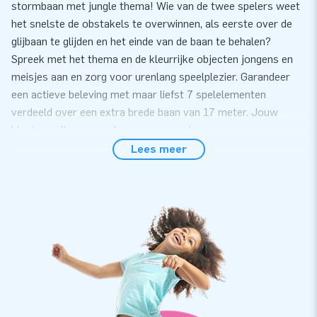
stormbaan met jungle thema! Wie van de twee spelers weet
het snelste de obstakels te overwinnen, als eerste over de
glijbaan te glijden en het einde van de baan te behalen?
Spreek met het thema en de kleurrijke objecten jongens en
meisjes aan en zorg voor urenlang speelplezier. Garandeer
een actieve beleving met maar liefst 7 spelelementen
verdeeld over een extra brede baan van 17 meter. Jouw
klanten zullen er nog lang over napraten.
Lees meer
Gemak en Service
Zet de stormbaan met jungle thema eenvoudig binnen 15
minuten op. Bijvoorbeeld tijdens een zeskamp, evenement of
sportdag. Dit 17 meter lange opblaasbare kussen met jungle
thema wordt in 2 compacte delen geleverd en is daardoor
eenvoudig te transporteren. Het kussen wordt geleverd
inclusief 2 blowers, verankeringsmateriaal, een transportzak
en een duidelijke handleiding. Alles compleet voor een mooie
beleving.