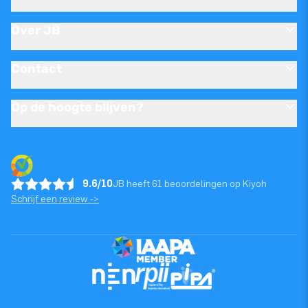
Over JB
Contact
Op de hoogte blijven?
9.6/10
JB heeft 61 beoordelingen op Kiyoh
Schrijf een review ->