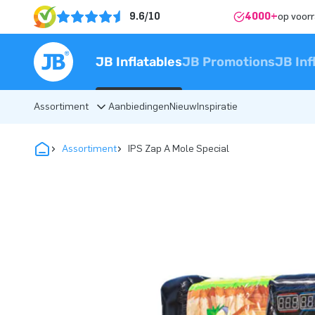
9.6/10
4000+
op voor
JB Inflatables
JB Promotions
JB Inf
Assortiment
Aanbiedingen
Nieuw
Inspiratie
Assortiment
IPS Zap A Mole Special