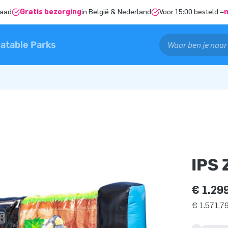
raad
Gratis bezorging
in België & Nederland
Voor 15:00 besteld =
latable Parks
IPS 
€ 1.29
€ 1.571,79