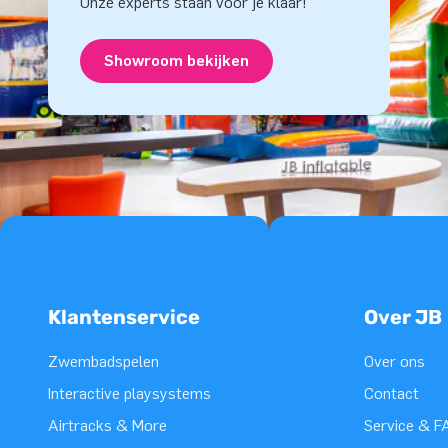
Onze experts staan voor je klaar!
Showroom bekijken
Klantenservice
Over JB
Zwembadspelen
Over ons
Interactive playsystems
Contact
Airtracks & More
Service & F