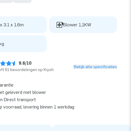
 x 3.1 x 1.6m
Blower 1,1KW
kg
9.6/10
Bekijk alle specificaties
ft 61 beoordelingen op Kiyoh
garantie
et geleverd met blower
en Direct transport
op voorraad, levering binnen 1 werkdag