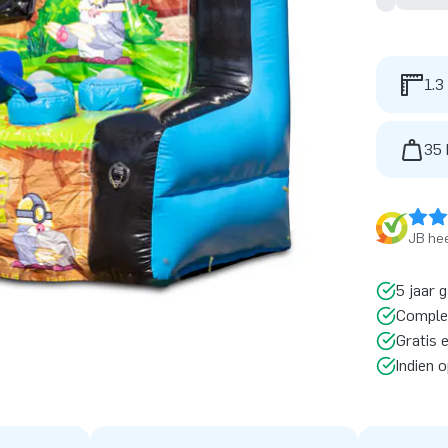
1.3
35 
JB hee
5 jaar 
Comple
Gratis 
Indien 