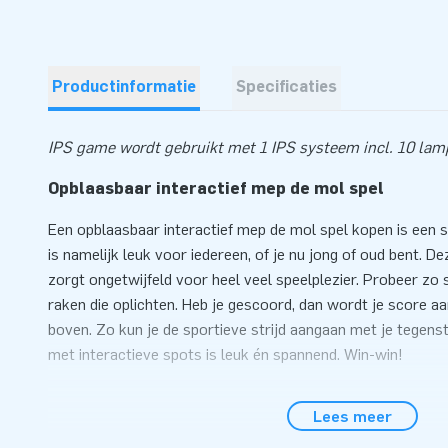
Productinformatie
Specificaties
IPS game wordt gebruikt met 1 IPS systeem incl. 10 la
Opblaasbaar interactief mep de mol spel
Een opblaasbaar interactief mep de mol spel kopen is een 
is namelijk leuk voor iedereen, of je nu jong of oud bent. D
zorgt ongetwijfeld voor heel veel speelplezier. Probeer zo 
raken die oplichten. Heb je gescoord, dan wordt je score a
boven. Zo kun je de sportieve strijd aangaan met je tegens
met interactieve spots is leuk én spannend. Win-win!
IPS game met grappig design
Lees meer
Het design van deze IPS game ziet er erg grappig uit. En do