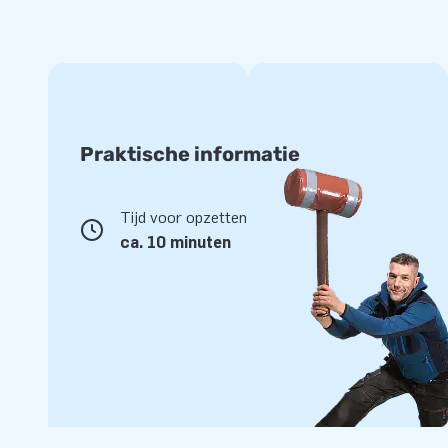
hamers en ‘gaten’ kun je gemakkelijk een wedstrijdje spele
game wordt geleverd met verwisselbare sheets. Zo kun je k
proberen te raken of pinguïns. En wees gerust, dit interac
een stootje. De kwaliteit van deze inflatable is namelijk ui
zijn, dan kun je vertrouwen op onze goede service. Onze ex
te helpen met raad en daad. Dus: waar wacht je nog op? Me
Praktische informatie
JB Inflatables biedt de beste kwaliteit en servic
Tijd voor opzetten
JB Inflatables werkt met de beste mensen en de beste mater
ca. 10 minuten
dus kwalitatief gezien dik in orde. En is er iets mis met je i
vakkundige serviceteam voor je klaar. Wij bieden garantie o
afwerking van onze inflatables. Van het ontwerp tot en met d
huis om jou de allermooiste inflatable te bezorgen!