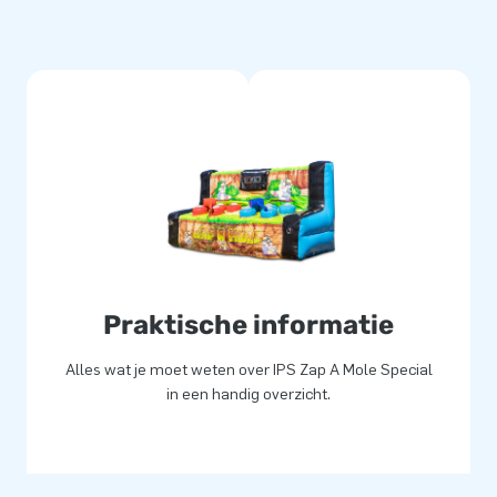
n tegen je tegenstander. Deze
iezen of je mollen wilt
tieve mep de mol spel kan tegen
tstekend. Mocht er toch iets mis
perts staan voor je klaar om je
p die mol!
e
ialen. Onze inflatables zijn
nflatable? Dan staat ons
p het materiaal en de
Praktische informatie
e levering: wij hebben alles in
Alles wat je moet weten over IPS Zap A Mole Special
in een handig overzicht.