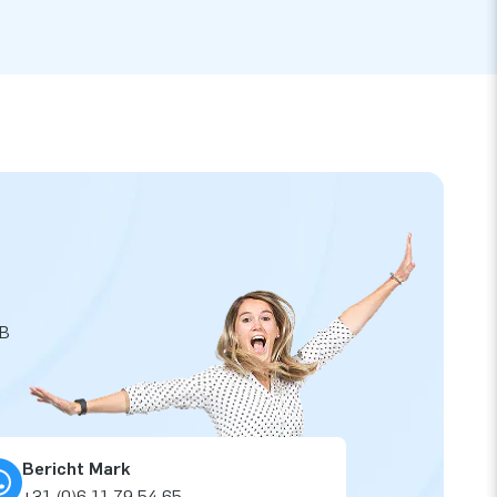
JB
Bericht Mark
+31 (0)6 11 79 54 65