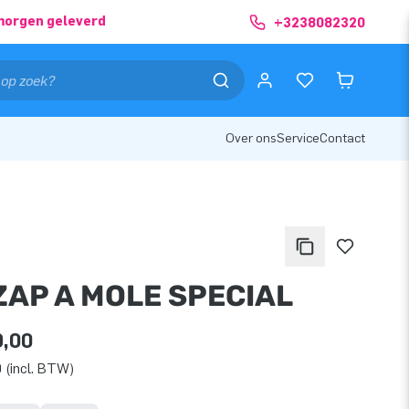
morgen geleverd
+3238082320
Over ons
Service
Contact
ZAP A MOLE SPECIAL
9,00
 (incl. BTW)