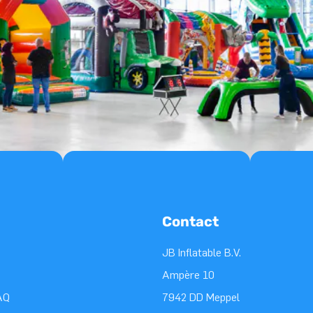
Contact
JB Inflatable B.V.
Ampère 10
AQ
7942 DD Meppel