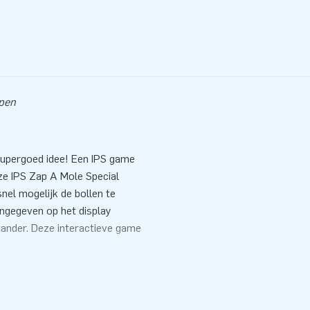
mpen
supergoed idee! Een IPS game
eze IPS Zap A Mole Special
snel mogelijk de bollen te
angegeven op het display
tander. Deze interactieve game
or de verschillend gekleurde