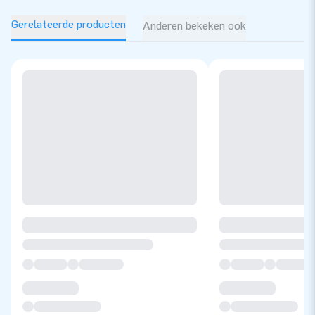
Setprijs!
Gerelateerde producten
Anderen bekeken ook
De IPS Zap-a-Mole bieden we als set aan, van €4098,- voor
slechts
€3848
!
De IPS Zap-a-Mole aanbieding bestaat uit:
Inflatable á €1599,-
IPS Set incl. 10 lampen á €2499,-