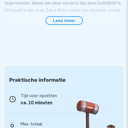
tegenstander. Ideaal aan deze versie is dat deze luchtdicht is.
Dit houdt in dat je de Zap a Mole overal kan plaatsen, omdat
hij maar één keer voor gebruik opgeblazen hoeft te worden
Lees meer
en dus niet constant aan een blower gekoppeld hoeft te zijn.
Varieer met verschillende thema's!
Bij dit product kun je variëren met thema's. Deze sheets kun
je los bestellen (€199,- per sheet). Hierbij heb je keuze uit de
volgende thema's:
Mole thema: 17.0137
Praktische informatie
Jungle: 17.0131
Tijd voor opzetten
Party: 17.0132
ca. 10 minuten
Pasen: 17.0130
Piraten: 17.0133
Max. totaal