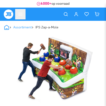
4000+
op voorraad
Assortiment
IPS Zap-a-Mole