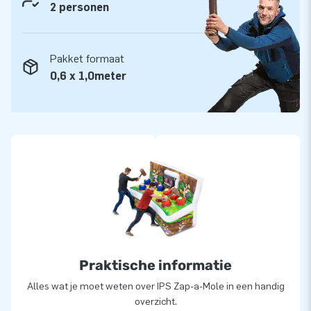
2 personen
Seaworld: 17.0134
Unicorn: 17.0135
Pakket formaat
Winter: 17.0136
0,6 x 1,0meter
Makkelijk transport en op te zetten binnen 10
minuten
Zet de Zap a Mole gemakkelijk binnen 10 minuten op. Hij is
perfect om te gebruiken tijdens feestjes, bedrijfsuitjes en
evenementen. De Zap a Mole is compact verpakt in één deel.
Hierdoor is de inflatable gemakkelijk te transporteren.
Uiteraard kun je het IPS-systeem ook bij ons kopen om de
beleving helemaal compleet te maken!
Topkwaliteit en eenvoudig schoon te houden
Praktische informatie
JB kussens zijn op meerdere punten verstevigd en
Alles wat je moet weten over IPS Zap-a-Mole in een handig
overzicht.
meervoudig gestikt. Het sterke, hoge kwaliteit PVC is