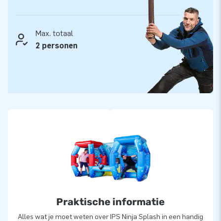
JB kussens zijn op meerdere punten verstevigd en
meervoudig gestikt. Het sterke, hoge kwaliteit PVC is
gemakkelijk schoon te houden. Deze duurzame inflatable
Max. totaal
wordt geleverd met 5 jaar garantie. Met dit product lever je
2 personen
optimaal speelplezier!
Koop de interactieve IPS Ninja Splash en bezorg jouw klanten
de dag van hun leven!
Al meer dan 15 jaar kiezen mensen voor JB
We zijn er trots op dat JB al meer dan 15 jaar mensen
wereldwijd een gat in de lucht laat springen. Ons team van
designers, ontwikkelaars en logistiek medewerkers leverde al
aan ruim 15.000 klanten unieke opblaasattracties op grootse
wijze! Onze professionele service en levering spreekt onze
klanten aan. Zij noemen ons ook wel ‘creators of greatness’.
Praktische informatie
Setprijs!
Alles wat je moet weten over IPS Ninja Splash in een handig