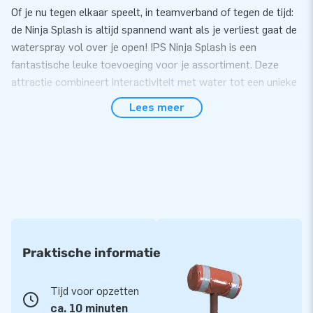
Of je nu tegen elkaar speelt, in teamverband of tegen de tijd:
de Ninja Splash is altijd spannend want als je verliest gaat de
waterspray vol over je open! IPS Ninja Splash is een
fantastische leuke toevoeging voor je assortiment. Deze
attractie combineert interactiviteit met water tot een unieke
attractie die leuk is voor jong en oud!
Lees meer
Compact te vervoeren en in tien minuten op te
zetten
Onze IPS Ninja attracties zijn makkelijk te vervoeren en snel
op te zetten in ongeveer 10 minuten tijd. De IPS Ninja Battle
komt compact verpakt in één deel. Uiteraard kun je het IPS-
systeem en de IPS Switch Box die de extra effecten
aanstuurt ook bij ons kopen om de beleving helemaal
Praktische informatie
compleet te maken!
Makkelijk schoon te houden en 5 jaar garantie
Tijd voor opzetten
ca. 10 minuten