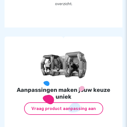
De IPS Ninja Splash bieden we als set aan, van €6508,- voor
overzicht.
slechts
€6258,-
!
De IPS Ninja Snow aanbieding bestaat uit:
Inflatable
á €1.999,-
IPS Set incl. 10 lampen
á €2499,-
IPS Switch Box
á €495,-
2 Schuimmachines
á €500,-
7x losse lamp €1015,-
Aanpassingen maken jouw keuze
uniek
Vraag product aanpassing aan