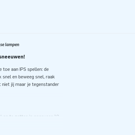
osse lampen
rsneeuwen!
 toe aan IPS spellen: de
k snel en beweeg snel, raak
 niet jij maar je tegenstander
el op te zetten in ongeveer 10
is de attractie klaar voor
l. Uiteraard kun je het IPS-