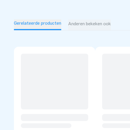
De IPS Ninja Snow aanbieding bestaat uit:
Inflatable
á €1.999,-
Gerelateerde producten
Anderen bekeken ook
IPS Set incl. 10 lampen
á €2499,-
IPS Switch Box
á €495,-
2 Schuimmachines
á €500,-
7x losse lamp €1015,-
IPS game wordt gebruikt met 1 IPS systeem incl 10 lampen + 7 l