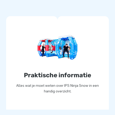
eet te maken!
ig gestikt. Het sterke, hoge
ame inflatable wordt geleverd
plezier!
n de dag van hun leven!
dwijd een gat in de lucht laat
Praktische informatie
iek medewerkers leverde al aan
ijze! Onze professionele
Alles wat je moet weten over IPS Ninja Snow in een
ns ook wel ‘creators of
handig overzicht.
slechts
€6258,-
!