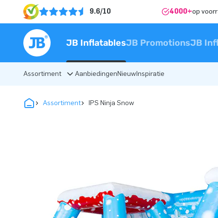
9.6/10
4000+
op voor
JB Inflatables
JB Promotions
JB Inf
Assortiment
Aanbiedingen
Nieuw
Inspiratie
Assortiment
IPS Ninja Snow