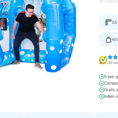
3.5
40 
JB hee
5 jaar 
Comple
Gratis 
Indien 