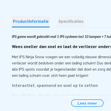
Productinformatie
Specificaties
IPS game wordt gebruikt met 1 IPS systeem incl 10 lampen + 7 l
Wees sneller dan snel en laat de verliezer onde
Met IPS Ninja Snow voegen we een volledig nieuwe dimensie
verliezer wordt bedolven onder een lading schuim! Dus den
alle IPS spots voordat je tegenstander dat doet en zorg dat
een lading schuim over zich heen gaat krijgen!
Interactief, spannend en snel op te zetten
Onze IPS Ninja attracties zijn makkelijk te vervoeren en sn
minuten tijd. Hang IPS-spots erin op en in een mum van tijd 
Lees meer
gebruik. De IPS Ninja Snow komt compact verpakt in één dee