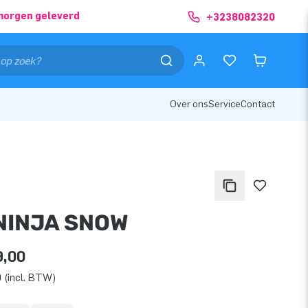
morgen geleverd
+3238082320
Over ons
Service
Contact
 NINJA SNOW
9,00
 (incl. BTW)