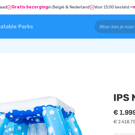
raad
Gratis bezorging
in België & Nederland
Voor 15:00 besteld =
latable Parks
IPS
€ 1.99
€ 2.418,79