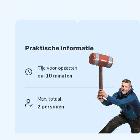
systeem ook bij ons kopen om de beleving helemaal compl
Topkwaliteit en eenvoudig schoon te houden
JB kussens zijn op meerdere punten verstevigd en meervoud
kwaliteit PVC is gemakkelijk schoon te houden. Deze duurz
met 5 jaar garantie. Met dit product lever je optimaal speel
Praktische informatie
Koop de interactieve IPS Ninja Snow en bezorg jouw klante
Tijd voor opzetten
Al meer dan 15 jaar kiezen mensen voor JB
ca. 10 minuten
We zijn er trots op dat JB al meer dan 15 jaar mensen werel
springen. Ons team van designers, ontwikkelaars en logist
Max. totaal
ruim 15.000 klanten unieke opblaasattracties op grootse w
2 personen
service en levering spreekt onze klanten aan. Zij noemen o
greatness’.
Setprijs!
De IPS Ninja Snow bieden we als set aan, van €6508,- voor 