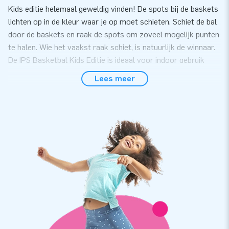
Kids editie helemaal geweldig vinden! De spots bij de baskets
lichten op in de kleur waar je op moet schieten. Schiet de bal
door de baskets en raak de spots om zoveel mogelijk punten
te halen. Wie het vaakst raak schiet, is natuurlijk de winnaar.
De IPS Basketbal Kids Editie is ideaal voor indoor gebruik
dankzij het compacte formaat!
Lees meer
Interactief en leuk om te doen!
De IPS Basketbal Game Kids editie is eenvoudig te vervoeren
en snel op te zetten. Blaas de inflatable op, draai de IPS-
spots erin en in ongeveer 10 minuten tijd is het spel klaar
voor gebruik. Uiteraard kun je ook het IPS-systeem bij ons
kopen om de beleving helemaal compleet te maken! De
basketballen worden er niet bijgeleverd, maar de set komt
wel compleet met transportzak, blower en een duidelijke
handleiding.
Al meer dan 15 jaar kiezen mensen voor JB