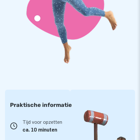
We zijn er trots op dat JB al meer dan 15 jaar mensen
wereldwijd een gat in de lucht laat springen. Ons
professionele team van designers, ontwikkelaars en logistiek
medewerkers leverden al aan ruim 15.000 klanten unieke
opblaasattracties op grootse wijze! Onze service en levering
spreekt onze klanten aan. Zij noemen ons ook wel ‘creators
of greatness’.
Setprijs!
De IPS Basketbal Kids editie bieden we als set aan, van
€4798,- voor slechts
€4548,-
! (€250,- korting)
De set bestaat uit:
Praktische informatie
Inflatable - á €2299,-
Tijd voor opzetten
IPS Set incl. 10 lampen - á €2499,-
ca. 10 minuten