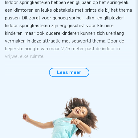
Indoor springkastelen hebben een glijbaan op het springvlak,
een klimtoren en leuke obstakels met prints die bij het thema
passen. Dit zorgt voor genoeg spring-, klim- en glijplezier!
Indoor springkastelen zijn erg geschikt voor kleinere
kinderen, maar ook oudere kinderen kunnen zich urenlang
vermaken in deze attractie met seaworld thema. Door de
beperkte hoogte van maar 2,75 meter past de indoor in
vrijwel elke ruimte.
Makkelijk voor elk evenement
Lees meer
Zet deze indoorattractie met seaworld thema gemakkelijk
binnen 10 minuten op. Bijvoorbeeld tijdens een buurtfeest,
kinderfeest of evenement. Deze inflatable met
seaworld thema wordt compact in één deel geleverd en is
daardoor gemakkelijk te transporteren. Je krijgt er ook een
blower, verankeringsmateriaal, transportzak en een duidelijke
handleiding bij. Zo heb je alles compleet voor een mooie
beleving.