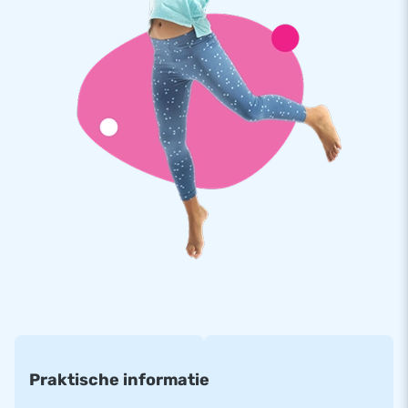
Topkwaliteit, dus 5 jaar garantie
We geloven in de topkwaliteit van onze JB kussens. Ze zijn
gemaakt van sterke, hoge kwaliteit PVC, op meerdere punten
verstevigd en meervoudig gestikt. Dat betekent optimale
duurzaamheid en eenvoudig schoon te houden. Daarom
bieden we vanuit JB 5 jaar garantie. Hierdoor lever jij met dit
product jarenlang optimaal speelplezier.
Koop dit unieke indoor springkasteel met seaworld thema en
bezorg jouw klanten de dag van hun leven!
Al meer dan 15 jaar een begrip
Elke dag doen we ons werk met passie en overtuiging.
Daarom laat JB al meer dan 15 jaar mensen wereldwijd een
gat in de lucht springen. Ons team van designers,
Praktische informatie
ontwikkelaars en logistiek medewerkers biedt unieke
opblaasattracties op grootse wijze! Onze klanten weten dat