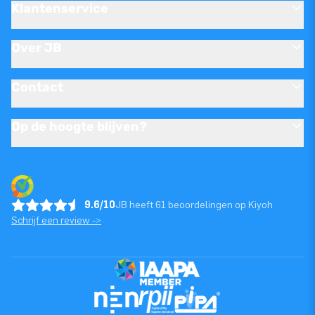
Klantenservice
Over JB
Contact
Op de hoogte blijven?
9.6/10
JB heeft 61 beoordelingen op Kiyoh
Schrijf een review ->