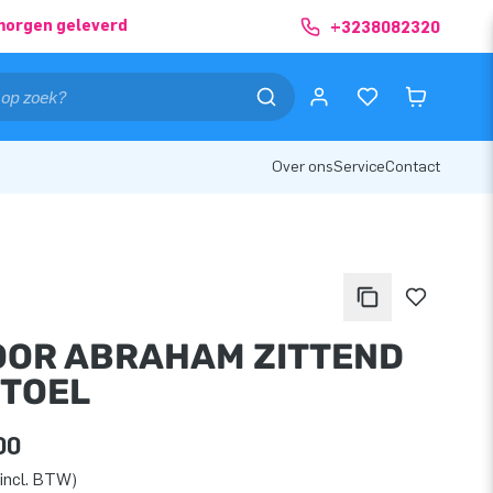
morgen geleverd
+3238082320
Over ons
Service
Contact
OOR ABRAHAM ZITTEND
STOEL
00
incl. BTW)