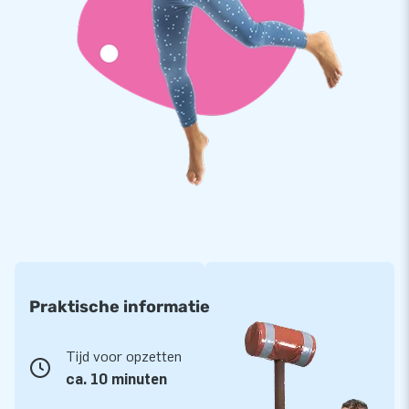
toonaangevende leverancier van inflatables. Ben je op zoek
naar een opblaasbaar spel of een ander opblaasbaar
springkasteel? En moet dat direct leverbaar zijn of kies je
voor een ontwerp op maat? Wat je wensen ook zijn: bij ons
slaag je zeker!
Praktische informatie
Tijd voor opzetten
ca. 10 minuten