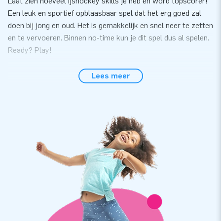
Laat zien hoeveel ijshockey skills je heb en word topscorer!
Een leuk en sportief opblaasbaar spel dat het erg goed zal
doen bij jong en oud. Het is gemakkelijk en snel neer te zetten
en te vervoeren. Binnen no-time kun je dit spel dus al spelen.
Ready? Play!
Opblaasbaar spel met sterke kwaliteit
Lees meer
Het IJshockey Shootout spel heeft een sterke kwaliteit en
wordt geleverd met blower, verankeringsmateriaal, een
transportzak en een duidelijke handleiding. Zo kun je
onbezorgd genieten van deze inflatable. Hij is gemakkelijk
schoon te maken. Met dit opblaasbare spel heb je een
product waar jarenlang optimaal plezier mee kan worden
beleefd.
JB Inflatables heeft 3000 inflatables op voorraad
JB Inflatables heeft een enorm assortiment en heeft ruim
3000 inflatables op voorraad. Daarmee is JB Inflatables een