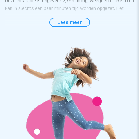
Deze inflatable is ongeveer 2,75m hoog, weegt zo’n 15 kilo en
kan in slechts een paar minuten tijd worden opgezet. Het
IJsje komt met een interne ventilator in de voet en uiteraard
Lees meer
ook met een handige transportzak en een duidelijke
handleiding.
Topkwaliteit dankzij Nylon
JB-objecten zijn op meerdere punten verstevigd en
meervoudig gestikt en zijn gemaakt van sterke, hoge
kwaliteit nylon. Ze zijn daardoor duurzaam en eenvoudig
schoon te houden. Hierdoor lever jij met dit product jarenlang
optimaal presentatieplezier.
Koop deze leuke en makkelijk opblaasbare ijsco voor jouw
klanten en zorg direct voor zomerse sferen, waar ze ook
staan!
+15.000 klanten kozen ook voor JB’s producten