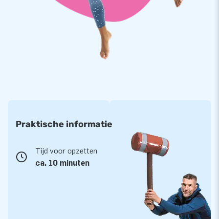
JB laat al meer dan 15 jaar mensen wereldwijd zicht
uitstekend presenteren. Onze designers, ontwikkelaars en
logistiek medewerkers leveren bijvoorbeeld unieke
opblaasbare podia. En je bent altijd verzekerd van onze
professionele service en levering. Daarom noemen ze ons
ook wel ‘creators of greatness’!
Praktische informatie
Tijd voor opzetten
ca. 10 minuten