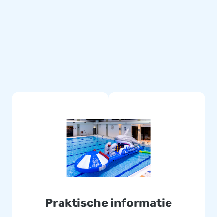
zijn plaats blijft en niet te
pleet voor een prachtige
omdat we de beste kwaliteit
VC doeken van 900 gram/m2
k nog eens bestand tegen chloor
gebruik en eenvoudig te
n bezorg jouw klanten een dag
e lucht springen. Dat komt
Praktische informatie
ek medewerkers zorgt voor