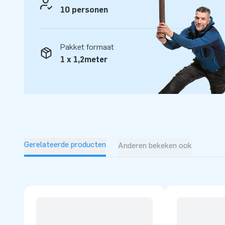
unieke opblaasattracties op grootse wijze! Onze klanten 
10 personen
service en levering. Zij noemen ons ook wel ‘creators of gr
Pakket formaat
1 x 1,2meter
Gerelateerde producten
Anderen bekeken ook