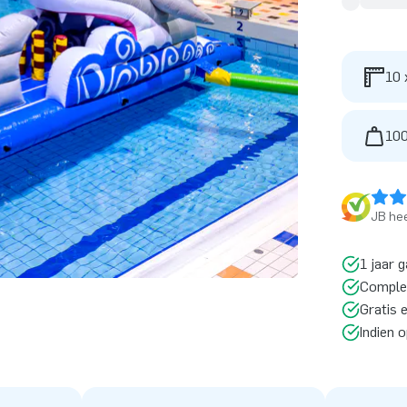
10 
100
JB hee
1 jaar g
Comple
Gratis 
Indien 