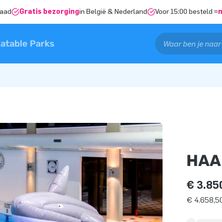
raad
Gratis bezorging
in België & Nederland
Voor 15:00 besteld =
latable Parks
HAA
€ 3.85
€ 4.658,50