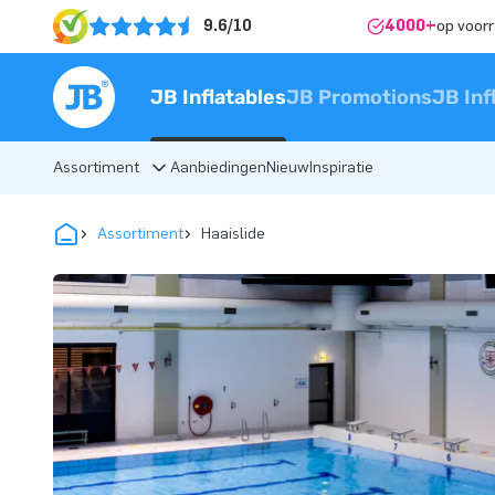
9.6/10
4000+
op voor
JB Inflatables
JB Promotions
JB Inf
Assortiment
Aanbiedingen
Nieuw
Inspiratie
Assortiment
Haaislide