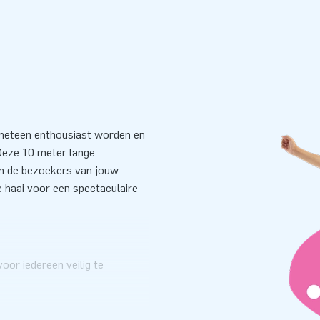
 meteen enthousiast worden en
Deze 10 meter lange
m de bezoekers van jouw
 haai voor een spectaculaire
oor iedereen veilig te
5649:2009 veiligheids- en
certificaat, handig logboek en
erpunten dient