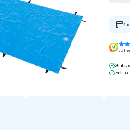
4 x
JB hee
Gratis 
Indien 