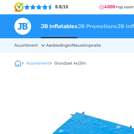
9.6/10
4000+
op voor
JB Inflatables
JB Promotions
JB Inf
Assortiment
Aanbiedingen
Nieuw
Inspiratie
Assortiment
Grondzeil 4x10m