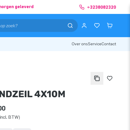
morgen geleverd
+3238082320
Over ons
Service
Contact
NDZEIL 4X10M
00
incl. BTW)