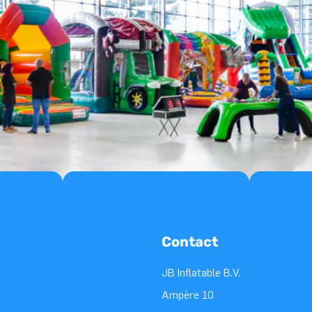
Contact
JB Inflatable B.V.
Ampère 10