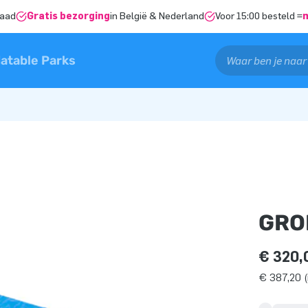
raad
Gratis bezorging
in België & Nederland
Voor 15:00 besteld =
latable Parks
GRO
€ 320,
€ 387,20 (