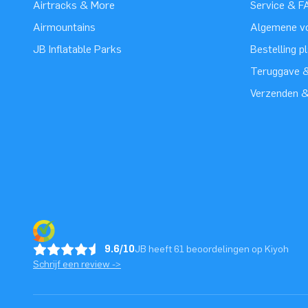
Airtracks & More
Service & F
Airmountains
Algemene v
JB Inflatable Parks
Bestelling p
Teruggave &
Verzenden 
9.6/10
JB heeft 61 beoordelingen op Kiyoh
Schrijf een review ->