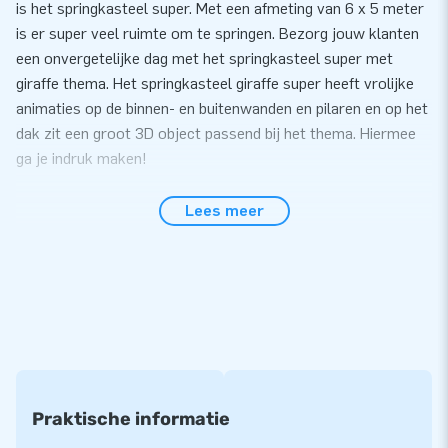
is het springkasteel super. Met een afmeting van 6 x 5 meter
is er super veel ruimte om te springen. Bezorg jouw klanten
een onvergetelijke dag met het springkasteel super met
giraffe thema. Het springkasteel giraffe super heeft vrolijke
animaties op de binnen- en buitenwanden en pilaren en op het
dak zit een groot 3D object passend bij het thema. Hiermee
ga je indruk maken!
Gemak en Service
Lees meer
Zet het springkasteel super met giraffe thema gemakkelijk
binnen 10 minuten op. Bijvoorbeeld tijdens een buurtfeest,
evenement of sportdag. Ook heeft deze inflatable een extra
brede opstap, zodat meerdere kinderen tegelijk het
springkasteel op kunnen. Het springkasteel super wordt
compact in één deel geleverd en is daardoor gemakkelijk te
transporteren. De inflatable wordt geleverd inclusief blower,
verankeringsmateriaal, transportzak, en een duidelijke
Praktische informatie
handleiding. Alles compleet voor een mooie beleving.