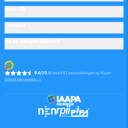
Over JB
Contact
Op de hoogte blijven?
9.6/10
JB heeft 61 beoordelingen op Kiyoh
Schrijf een review ->