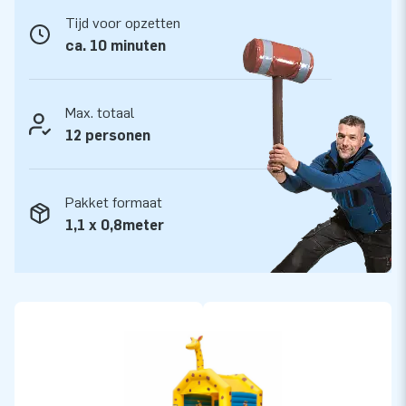
Tijd voor opzetten
Kwaliteit en Garantie
ca. 10 minuten
JB kussens zijn op meerdere punten verstevigd en
meervoudig gestikt en zijn gemaakt van sterk, hoge kwaliteit
PVC. Ze zijn daardoor duurzaam en eenvoudig schoon te
Max. totaal
houden. Het super springkussen wordt tevens door JB
12 personen
geleverd met 5 jaar garantie. Hierdoor lever jij met dit
product jarenlang optimaal speelplezier.
Pakket formaat
Koop dit unieke springkasteel super met giraffe thema en
1,1 x 0,8meter
bezorg jouw klanten de dag van hun leven!
Meer dan 15.000 klanten kozen ook voor JB
JB laat al meer dan 15 jaar mensen wereldwijd een gat in de
lucht springen. Vaak letterlijk. Ons team van designers,
ontwikkelaars en logistiek medewerkers leveren unieke
opblaasattracties op grootse wijze! Klanten zijn verzekerd
van onze professionele service en levering. Zij noemen ons