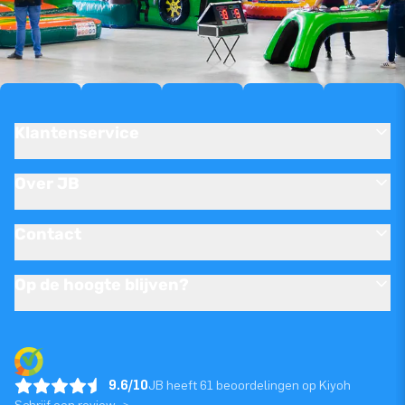
Klantenservice
Over JB
Contact
Op de hoogte blijven?
9.6/10
JB heeft 61 beoordelingen op Kiyoh