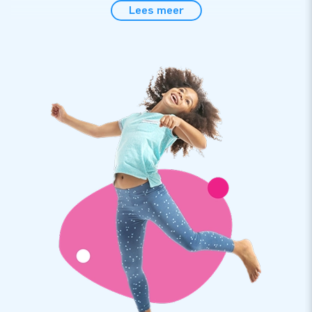
Lees meer
Binnen 10 minuten langnek mét baby in de tuin
Deze grote giraffe met in de nek klimmende baby is zeer
eenvoudig én snel op te zetten in de tuin of bijvoorbeeld op
de oprit van de nieuwbakken ouders. Wordt uiteraard
geleverd inclusief duidelijke handleiding, een transportzak en
bevestigingsmateriaal, terwijl we er ook een reparatiesetje bij
doen om eventuele ongelukjes snel te verhelpen. Een snel te
plaatsen blikvanger van de bovenste plank.
Topkwaliteit met 5 jaar garantie
De inflatable poppen van JB zijn duurzaam en eenvoudig
schoon te houden, want ze zijn gemaakt van sterk, hoge
kwaliteit nylon. Bovendien zijn ze op meerdere punten
verstevigd en meervoudig gestikt. We geven je op deze
giraffe liefst 5 jaar garantie. Zo lever jij met dit product