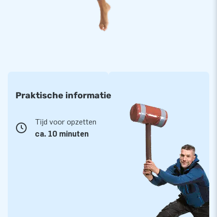
jarenlang optimaal speelplezier.
Koop deze grappige giraffe en bezorg jouw klanten de dag
van hun leven!
Zeker 15.000 klanten kiezen kwaliteit van JB. Jij
toch ook?
Praktische informatie
Bij JB laten we al meer dan 15 jaar mensen een gat in de
lucht te springen. Vaak letterlijk en wereldwijd! Onze
Tijd voor opzetten
ontwikkelaars, designers en andere medewerkers zorgen
ca. 10 minuten
voor opblaasattracties van topkwaliteit! Samenwerken met
JB betekent professionele service en levering. Daarom
noemen ze ons ook wel ‘creators of greatness’!