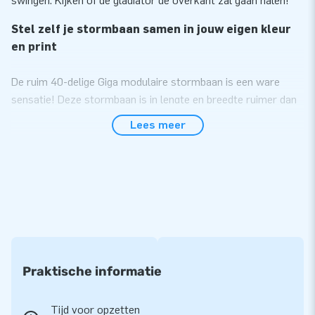
swingen. Kijken of de gladiator de overkant zal gaan halen!
Stel zelf je stormbaan samen in jouw eigen kleur
en print
De ruim 40-delige Giga modulaire stormbaan is een ware
sensatie! Deze stormbaan is in lengte en breedte ruimer dan
de standaard stormbaan zodat je met z’n allen tegelijk de
Lees meer
uitdaging aan kunt gaan. Met deze modulaire
stormbaanelementen creëer jij zelf jouw ideale stormbaan.
Hoe meer elementen, hoe langer de stormbaan. Oneindig
lang! Alle stormbaanelementen zijn ook los van elkaar te
gebruiken. Kies ze in jouw gewenste kleur of print en je hebt
jouw unieke, duidelijk herkenbare stormbaan. Een echte
eyecatcher!
Alle stormbaanelementen worden compleet
Praktische informatie
geleverd
Tijd voor opzetten