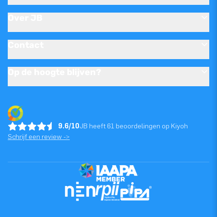
Over JB
Contact
Op de hoogte blijven?
9.6/10
JB heeft 61 beoordelingen op Kiyoh
Schrijf een review ->