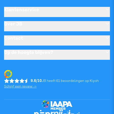
Klantenservice
Over JB
Contact
Op de hoogte blijven?
9.6/10
JB heeft 61 beoordelingen op Kiyoh
Schrijf een review ->