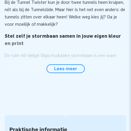
Bij de Tunnel Twister kun je door twee tunnels heen kruipen,
nét als bij de Tunnelslide. Maar hier is het net even anders: de
tunnels zitten over elkaar heen! Welke weg kies jij? Ga je
voor moeilijk of makkelijk?
Stel zelf je stormbaan samen in jouw eigen kleur
en print
De ruim 40-delige Giga modulaire stormbaan is een ware
sensatie! Deze stormbaan is in lengte en breedte ruimer dan
Lees meer
de standaard stormbaan zodat je met z’n allen tegelijk de
uitdaging aan kunt gaan. Met deze modulaire
stormbaanelementen creëer jij zelf jouw ideale stormbaan.
Hoe meer elementen, hoe langer de stormbaan. Oneindig
lang! Alle stormbaanelementen zijn ook los van elkaar te
gebruiken. Kies ze in jouw gewenste kleur of print en je hebt
jouw unieke, duidelijk herkenbare stormbaan. Een echte
eyecatcher!
Praktische informatie