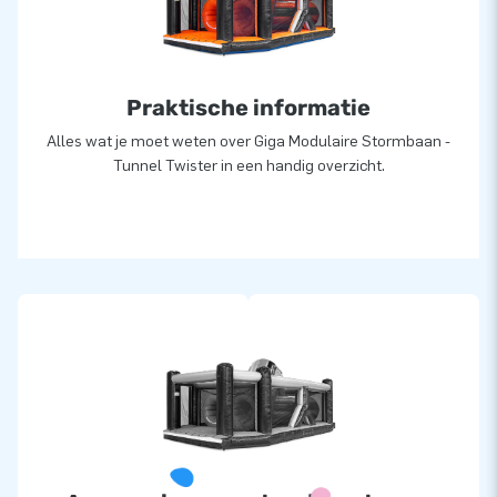
Daar zijn we trots op! Ons team van designers,
ontwikkelaars en logistiek medewerkers zijn echte ‘creators
of greatness’: ze leveren unieke opblaasattracties op grootse
Praktische informatie
wijze. Dankzij hen zijn onze klanten verzekerd van een zeer
professionele service en levering, over al ter wereld!
Alles wat je moet weten over Giga Modulaire Stormbaan -
Tunnel Twister in een handig overzicht.