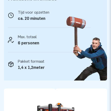
Alle stormbaanelementen worden compleet
geleverd
Tijd voor opzetten
Dit mega stormbanenassortiment is vakkundig opgebouwd
ca. 20 minuten
met de hoogste kwaliteit materialen. De hoogglans pvc-
doeken zijn makkelijk schoon te houden en geschikt voor
veel gebruikers. In samenwerking met het Keurmerk instituut
Max. totaal
uit Zoetermeer zijn alle modulaire stormbaanelementen
6 personen
gekeurd en gecertificeerd. We leveren ze inclusief blowers,
verankeringsmateriaal, een transportzak en een duidelijke
Pakket formaat
handleiding. Zo heb je alles compleet voor een mooie
1,4 x 1,2meter
beleving!
Koop dit unieke stormbaanelement Tunnel Twister en bezorg
jouw klanten de dag van hun leven!
Meer dan 15.000 klanten vertrouwen al op JB
In de ruim 15 jaar dat we bestaan hebben we meer dan
15.000 mensen wereldwijd een gat in de lucht laten springen.