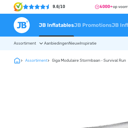
9.6/10
4000+
op voor
JB Inflatables
JB Promotions
JB Inf
Assortiment
Aanbiedingen
Nieuw
Inspiratie
Assortiment
Giga Modulaire Stormbaan - Survival Run