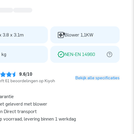
x 3.8 x 3.1m
Blower 1,1KW
 kg
NEN-EN 14960
9.6/10
Bekijk alle specificaties
ft 61 beoordelingen op Kiyoh
garantie
et geleverd met blower
en Direct transport
op voorraad, levering binnen 1 werkdag