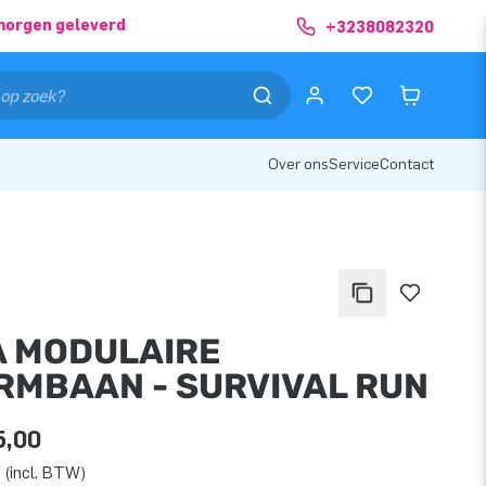
morgen geleverd
+3238082320
Over ons
Service
Contact
A MODULAIRE
RMBAAN - SURVIVAL RUN
5,00
 (incl. BTW)