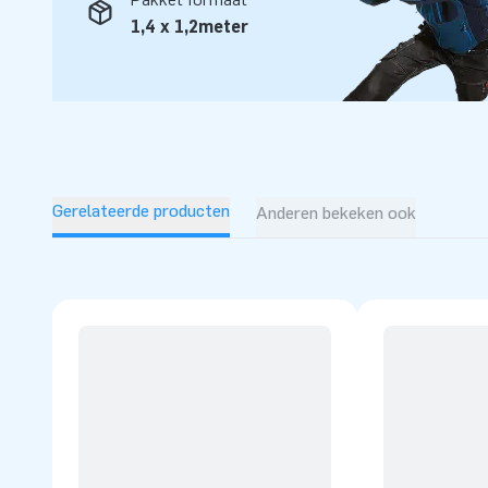
in de lucht laten springen. Daar zijn we trots op! Ons team
1,4 x 1,2meter
en logistiek medewerkers zijn echte ‘creators of greatness’
opblaasattracties op grootse wijze. Dankzij hen zijn onze 
professionele service en levering, over al ter wereld!
Gerelateerde producten
Anderen bekeken ook