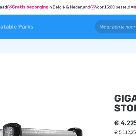
raad
Gratis bezorging
in België & Nederland
Voor 15:00 besteld =
latable Parks
GIG
STO
€ 4.22
€ 5.112,25