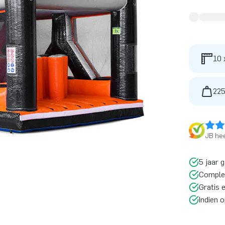
10 
225
JB hee
5 jaar 
Comple
Gratis 
Indien 