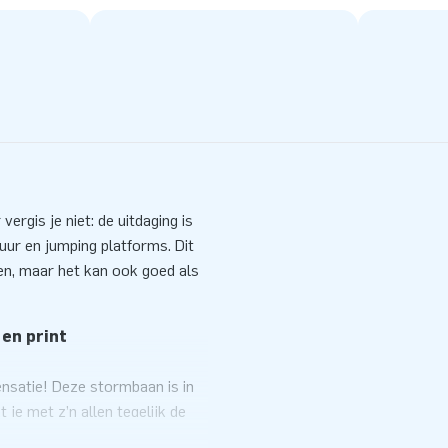
rgis je niet: de uitdaging is
uur en jumping platforms. Dit
en, maar het kan ook goed als
 en print
nsatie! Deze stormbaan is in
je met z’n allen tegelijk de
enten creëer jij zelf jouw