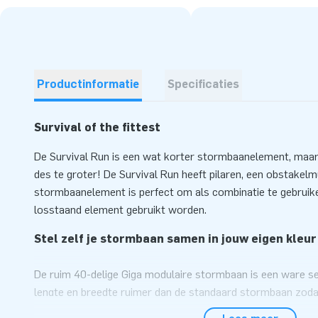
Productinformatie
Specificaties
Survival of the fittest
De Survival Run is een wat korter stormbaanelement, maar ve
des te groter! De Survival Run heeft pilaren, een obstakelm
stormbaanelement is perfect om als combinatie te gebruik
losstaand element gebruikt worden.
Stel zelf je stormbaan samen in jouw eigen kleur
De ruim 40-delige Giga modulaire stormbaan is een ware se
lengte en breedte ruimer dan de standaard stormbaan zodat 
uitdaging aan kunt gaan. Met deze modulaire stormbaanelem