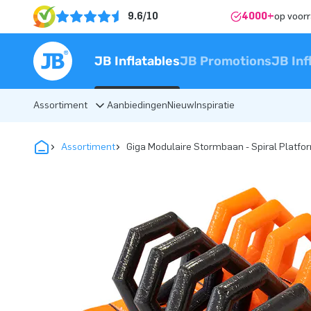
9.6/10
4000+
op voor
JB Inflatables
JB Promotions
JB Inf
Assortiment
Aanbiedingen
Nieuw
Inspiratie
Assortiment
Giga Modulaire Stormbaan - Spiral Platfo