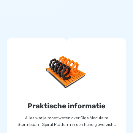
mbaan. Oneindig lang!
ken. Kies ze in jouw gewenste
 stormbaan. Een echte
everd
met de hoogste kwaliteit
n te houden en geschikt voor
t uit Zoetermeer zijn alle
e leveren ze inclusief
delijke handleiding. Zo heb je
rg jouw klanten de dag van
Praktische informatie
Alles wat je moet weten over Giga Modulaire
Stormbaan - Spiral Platform in een handig overzicht.
000 mensen wereldwijd een gat