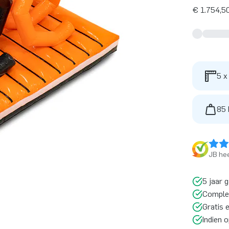
€ 1.754,50
5 x
85 
JB hee
5 jaar 
Comple
Gratis 
Indien 