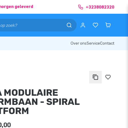
morgen geleverd
+3238082320
Over ons
Service
Contact
A MODULAIRE
RMBAAN - SPIRAL
TFORM
0,00