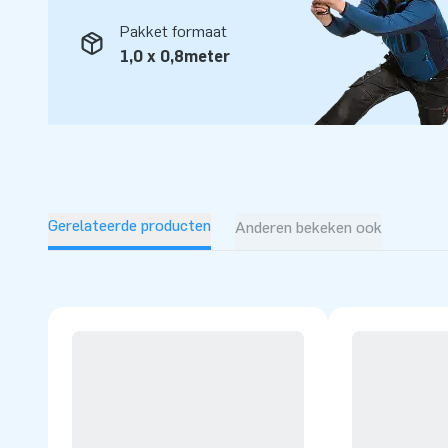
in de lucht laten springen. Daar zijn we trots op! Ons team
Pakket formaat
en logistiek medewerkers zijn echte ‘creators of greatness’
1,0 x 0,8meter
opblaasattracties op grootse wijze. Dankzij hen zijn onze 
professionele service en levering, over al ter wereld!
Gerelateerde producten
Anderen bekeken ook