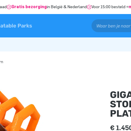
raad
Gratis bezorging
in België & Nederland
Voor 15:00 besteld =
latable Parks
rm
GIG
STO
PLA
€ 1.45