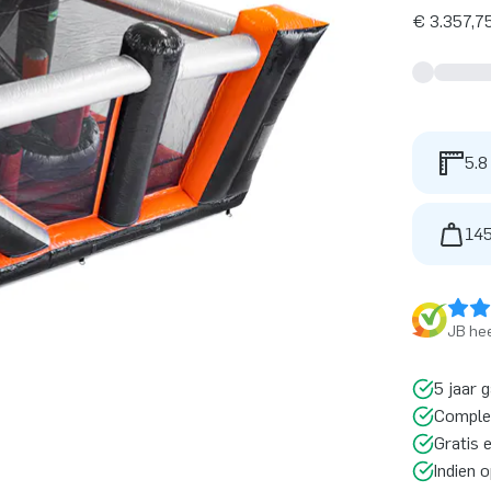
€ 3.357,75
5.8
145
JB hee
5 jaar 
Comple
Gratis 
Indien 