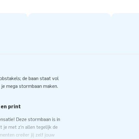
bstakels; de baan staat vol
in je mega stormbaan maken.
 en print
nsatie! Deze stormbaan is in
je met z’n allen tegelijk de
enten creëer jij zelf jouw