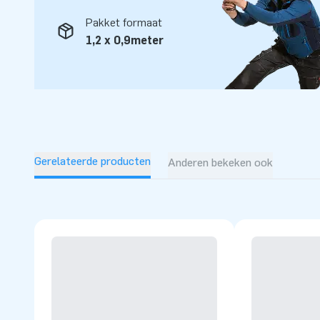
en logistiek medewerkers zijn echte ‘creators of greatness’
Pakket formaat
opblaasattracties op grootse wijze. Dankzij hen zijn onze 
1,2 x 0,9meter
professionele service en levering, over al ter wereld!
Gerelateerde producten
Anderen bekeken ook