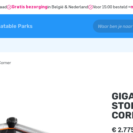
raad
Gratis bezorging
in België & Nederland
Voor 15:00 besteld =
latable Parks
Corner
GIG
STO
COR
€ 2.77