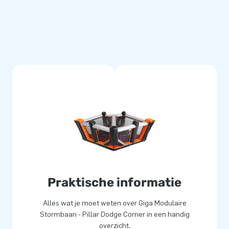
baan. Oneindig lang! Alle
Kies ze in jouw gewenste kleur
baan. Een echte eyecatcher!
everd
met de hoogste kwaliteit
n te houden en geschikt voor
t uit Zoetermeer zijn alle
e leveren ze inclusief
delijke handleiding. Zo heb je
bezorg jouw klanten de dag
Praktische informatie
Alles wat je moet weten over Giga Modulaire
000 mensen wereldwijd een gat
Stormbaan - Pillar Dodge Corner in een handig
 van designers, ontwikkelaars
overzicht.