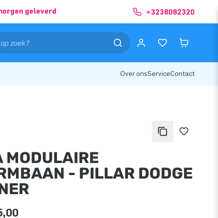
morgen geleverd
+3238082320
Over ons
Service
Contact
A MODULAIRE
RMBAAN - PILLAR DODGE
NER
5,00