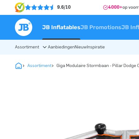
9.6/10
4000+
op voor
JB Inflatables
JB Promotions
JB Inf
Assortiment
Aanbiedingen
Nieuw
Inspiratie
Assortiment
Giga Modulaire Stormbaan - Pillar Dodge 