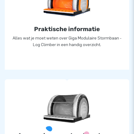
15.000 mensen wereldwijd een gat in de lucht laten springen.
Daar zijn we trots op! Ons team van designers,
ontwikkelaars en logistiek medewerkers zijn echte ‘creators
Praktische informatie
of greatness’: ze leveren unieke opblaasattracties op grootse
wijze. Dankzij hen zijn onze klanten verzekerd van een zeer
Alles wat je moet weten over Giga Modulaire Stormbaan -
professionele service en levering, over al ter wereld!
Log Climber in een handig overzicht.