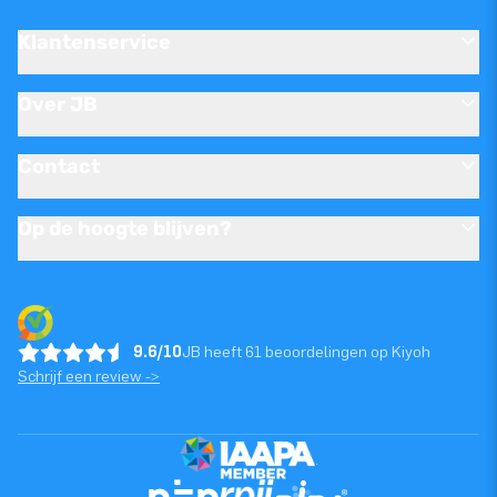
Klantenservice
Over JB
Contact
Op de hoogte blijven?
9.6/10
JB heeft 61 beoordelingen op Kiyoh
Schrijf een review ->