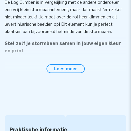
De Log Climber is in vergelijking met de andere onderdelen
een vrij klein stormbaanelement, maar dat maakt 'em zeker
niet minder leuk! Je moet over de rol heenklimmen en dit
levert hilarische beelden op! Dit element kun je perfect
plaatsen aan bijvoorbeeld het einde van de stormbaan.
Stel zelf je stormbaan samen in jouw eigen kleur
en print
De ruim 40-delige Giga modulaire stormbaan is een ware
Lees meer
sensatie! Deze stormbaan is in lengte en breedte ruimer dan
de standaard stormbaan zodat je met z’n allen tegelijk de
uitdaging aan kunt gaan. Met deze modulaire
stormbaanelementen creëer jij zelf jouw ideale stormbaan.
Hoe meer elementen, hoe langer de stormbaan. Oneindig
lang! Alle stormbaanelementen zijn ook los van elkaar te
gebruiken. Kies ze in jouw gewenste kleur of print en je hebt
jouw unieke, duidelijk herkenbare stormbaan. Een echte
eyecatcher!
Praktische informatie