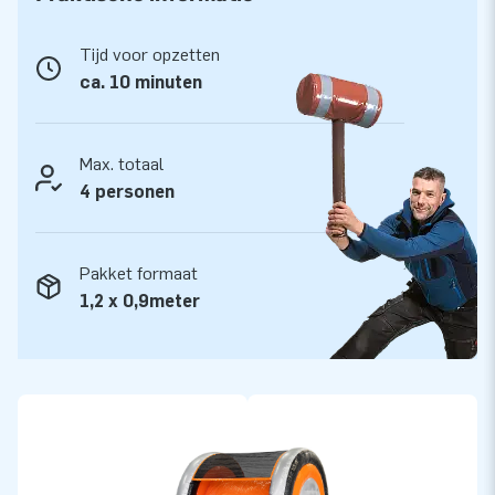
Alle stormbaanelementen worden compleet
Tijd voor opzetten
geleverd
ca. 10 minuten
Dit mega stormbanenassortiment is vakkundig opgebouwd
met de hoogste kwaliteit materialen. De hoogglans pvc-
doeken zijn makkelijk schoon te houden en geschikt voor
Max. totaal
veel gebruikers. In samenwerking met het Keurmerk instituut
4 personen
uit Zoetermeer zijn alle modulaire stormbaanelementen
gekeurd en gecertificeerd. We leveren ze inclusief blowers,
Pakket formaat
verankeringsmateriaal, een transportzak en een duidelijke
1,2 x 0,9meter
handleiding. Zo heb je alles compleet voor een mooie
beleving!
Koop dit unieke stormbaanelement Log Climber en bezorg
jouw klanten de dag van hun leven!
Meer dan 15.000 klanten vertrouwen al op JB
In de ruim 15 jaar dat we bestaan hebben we meer dan