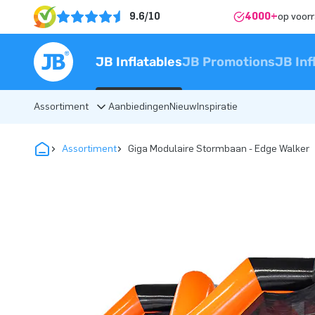
9.6/10
4000+
op voor
JB Inflatables
JB Promotions
JB Inf
Assortiment
Aanbiedingen
Nieuw
Inspiratie
Assortiment
Giga Modulaire Stormbaan - Edge Walker