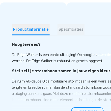
Productinformatie
Specificaties
Hoogtevrees?
De Edge Walker is een echte uitdaging! Op hoogte zullen 
worden. De Edge Walker is robuust en groots opgezet.
Stel zelf je stormbaan samen in jouw eigen kleur
De ruim 40-delige Giga modulaire stormbaan is een ware se
lengte en breedte ruimer dan de standaard stormbaan zodat 
uitdaging aan kunt gaan. Met deze modulaire stormbaanelem
ideale stormbaan. Hoe meer elementen, hoe langer de storm
stormbaanelementen zijn ook los van elkaar te gebruiken. 