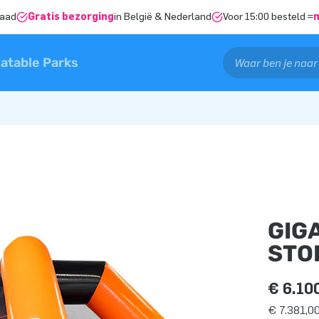
raad
Gratis bezorging
in België & Nederland
Voor 15:00 besteld =
latable Parks
GIG
STO
€ 6.10
€ 7.381,00