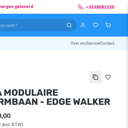
morgen geleverd
+3238082320
Over ons
Service
Contact
A MODULAIRE
RMBAAN - EDGE WALKER
0,00
 (incl. BTW)