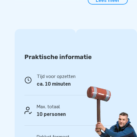
Lees meer
of print en je hebt jouw unieke, duidelijk herkenbare storm
Alle stormbaanelementen worden compleet gel
Dit mega stormbanenassortiment is vakkundig opgebouwd 
materialen. De hoogglans pvc-doeken zijn makkelijk schoo
veel gebruikers. In samenwerking met het Keurmerk instituu
modulaire stormbaanelementen gekeurd en gecertificeerd. W
Praktische informatie
blowers, verankeringsmateriaal, een transportzak en een dui
alles compleet voor een mooie beleving!
Tijd voor opzetten
Koop dit unieke stormbaanelement Edge Walker en bezorg 
ca. 10 minuten
leven!
Meer dan 15.000 klanten vertrouwen al op JB
Max. totaal
In de ruim 15 jaar dat we bestaan hebben we meer dan 15.
10 personen
in de lucht laten springen. Daar zijn we trots op! Ons team
en logistiek medewerkers zijn echte ‘creators of greatness’
opblaasattracties op grootse wijze. Dankzij hen zijn onze 
Pakket formaat