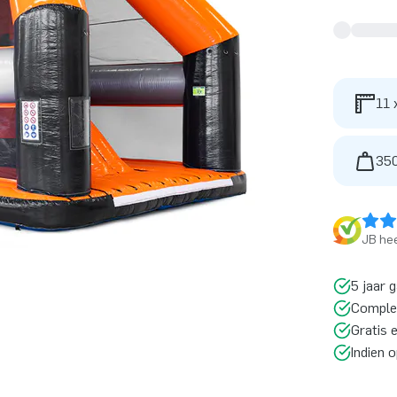
11 
350
JB hee
5 jaar 
Comple
Gratis 
Indien 