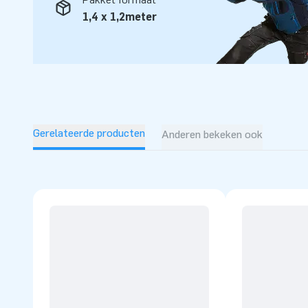
professionele service en levering, over al ter wereld!
1,4 x 1,2meter
Gerelateerde producten
Anderen bekeken ook