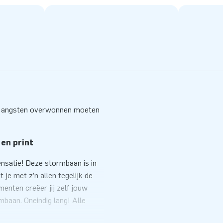
de angsten overwonnen moeten
 en print
nsatie! Deze stormbaan is in
je met z’n allen tegelijk de
enten creëer jij zelf jouw
baan. Oneindig lang! Alle
Kies ze in jouw gewenste kleur