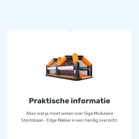
baan. Een echte eyecatcher!
everd
met de hoogste kwaliteit
n te houden en geschikt voor
t uit Zoetermeer zijn alle
e leveren ze inclusief
delijke handleiding. Zo heb je
jouw klanten de dag van hun
Praktische informatie
000 mensen wereldwijd een gat
Alles wat je moet weten over Giga Modulaire
 van designers, ontwikkelaars
Stormbaan - Edge Walker in een handig overzicht.
: ze leveren unieke
klanten verzekerd van een zeer