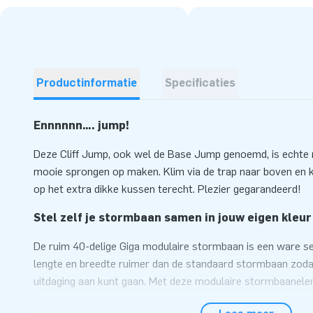
Productinformatie
Specificaties
Ennnnnn…. jump!
Deze Cliff Jump, ook wel de Base Jump genoemd, is echte 
mooie sprongen op maken. Klim via de trap naar boven en
op het extra dikke kussen terecht. Plezier gegarandeerd!
Stel zelf je stormbaan samen in jouw eigen kleur
De ruim 40-delige Giga modulaire stormbaan is een ware se
lengte en breedte ruimer dan de standaard stormbaan zodat 
uitdaging aan kunt gaan. Met deze modulaire stormbaanelem
ideale stormbaan. Hoe meer elementen, hoe langer de storm