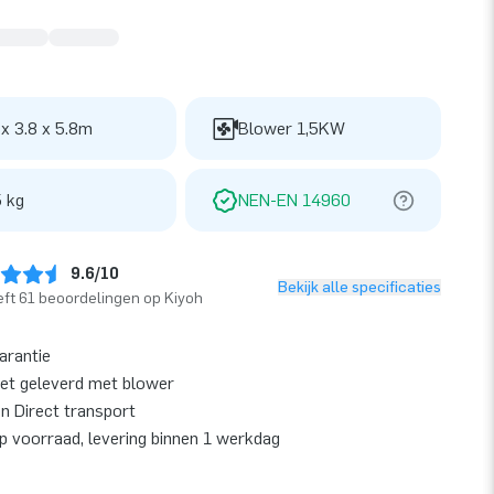
 x 3.8 x 5.8m
Blower 1,5KW
 kg
NEN-EN 14960
9.6/10
Bekijk alle specificaties
ft 61 beoordelingen op Kiyoh
garantie
et geleverd met blower
en Direct transport
op voorraad, levering binnen 1 werkdag