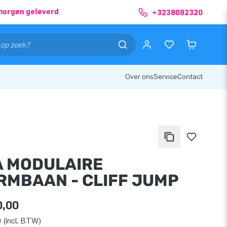
morgen geleverd
+3238082320
Over ons
Service
Contact
A MODULAIRE
RMBAAN - CLIFF JUMP
0,00
 (incl. BTW)