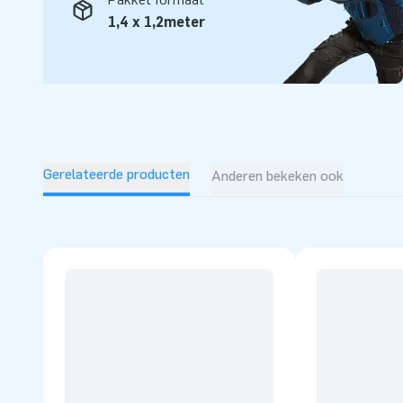
opblaasattracties op grootse wijze. Dankzij hen zijn onze 
1,4 x 1,2meter
professionele service en levering, over al ter wereld!
Gerelateerde producten
Anderen bekeken ook