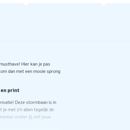
musthave! Hier kan je pas
 kom dan met een mooie sprong
 en print
nsatie! Deze stormbaan is in
je met z’n allen tegelijk de
enten creëer jij zelf jouw
baan. Oneindig lang! Alle