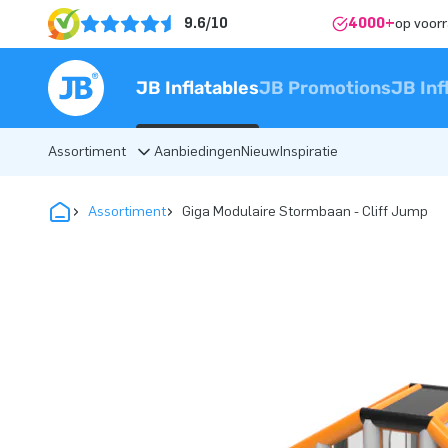
9.6/10
4000+
op voor
JB Inflatables
JB Promotions
JB Inf
Assortiment
Aanbiedingen
Nieuw
Inspiratie
Assortiment
Giga Modulaire Stormbaan - Cliff Jump