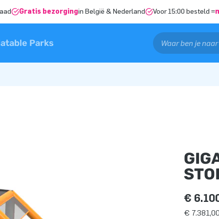
raad
Gratis bezorging
in België & Nederland
Voor 15:00 besteld =
latable Parks
GIG
STO
€ 6.10
€ 7.381,00