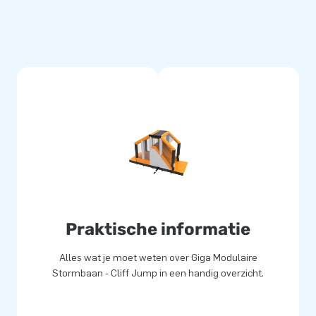
Kies ze in jouw gewenste kleur
baan. Een echte eyecatcher!
everd
met de hoogste kwaliteit
n te houden en geschikt voor
t uit Zoetermeer zijn alle
e leveren ze inclusief
delijke handleiding. Zo heb je
uw klanten de dag van hun
Praktische informatie
Alles wat je moet weten over Giga Modulaire
Stormbaan - Cliff Jump in een handig overzicht.
000 mensen wereldwijd een gat
 van designers, ontwikkelaars
: ze leveren unieke