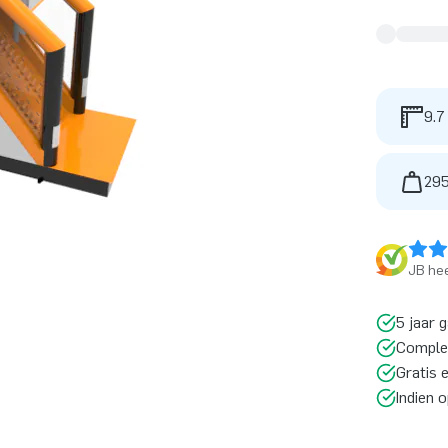
9.7
295
JB hee
5 jaar 
Comple
Gratis 
Indien 