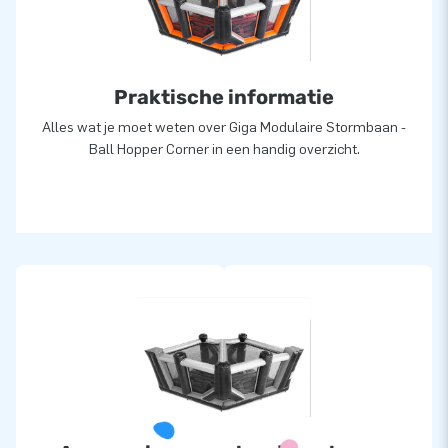
15.000 mensen wereldwijd een gat in de lucht laten springen.
Daar zijn we trots op! Ons team van designers,
ontwikkelaars en logistiek medewerkers zijn echte ‘creators
of greatness’: ze leveren unieke opblaasattracties op grootse
Praktische informatie
wijze. Dankzij hen zijn onze klanten verzekerd van een zeer
Alles wat je moet weten over Giga Modulaire Stormbaan -
professionele service en levering, over al ter wereld!
Ball Hopper Corner in een handig overzicht.