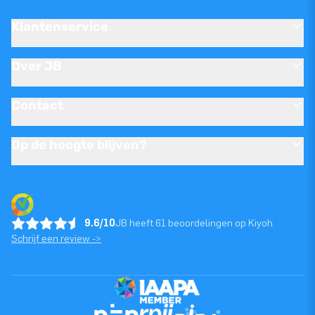
Klantenservice
Over JB
Contact
Op de hoogte blijven?
9.6/10
JB heeft 61 beoordelingen op Kiyoh
Schrijf een review ->