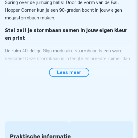
Spring over de jumping balls! Door de vorm van de Ball
Hopper Corner kun je een 90-graden bocht in jouw eigen
megastormbaan maken.
Stel zelf je stormbaan samen in jouw eigen kleur
en print
De ruim 40-delige Giga modulaire stormbaan is een ware
sensatie! Deze stormbaan is in lengte en breedte ruimer dan
de standaard stormbaan zodat je met z’n allen tegelijk de
Lees meer
uitdaging aan kunt gaan. Met deze modulaire
stormbaanelementen creëer jij zelf jouw ideale stormbaan.
Hoe meer elementen, hoe langer de stormbaan. Oneindig
lang!
Alle stormbaanelementen zijn ook los van elkaar te
gebruiken. Kies ze in jouw gewenste kleur of print en je hebt
jouw unieke, duidelijk herkenbare stormbaan. Een echte
eyecatcher!
Praktische informatie