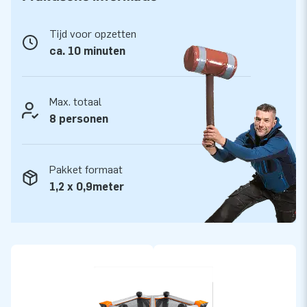
Alle stormbaanelementen worden compleet
geleverd
Tijd voor opzetten
ca. 10 minuten
Dit mega stormbanenassortiment is vakkundig opgebouwd
met de hoogste kwaliteit materialen. De hoogglans pvc-
doeken zijn makkelijk schoon te houden en geschikt voor
Max. totaal
veel gebruikers. In samenwerking met het Keurmerk instituut
8 personen
uit Zoetermeer zijn alle modulaire stormbaanelementen
gekeurd en gecertificeerd. We leveren ze inclusief blowers,
verankeringsmateriaal, een transportzak en een duidelijke
Pakket formaat
handleiding. Zo heb je alles compleet voor een mooie
1,2 x 0,9meter
beleving!
Koop dit unieke stormbaanelement Ball Hopper Corner en
bezorg jouw klanten de dag van hun leven!
Meer dan 15.000 klanten vertrouwen al op JB
In de ruim 15 jaar dat we bestaan hebben we meer dan