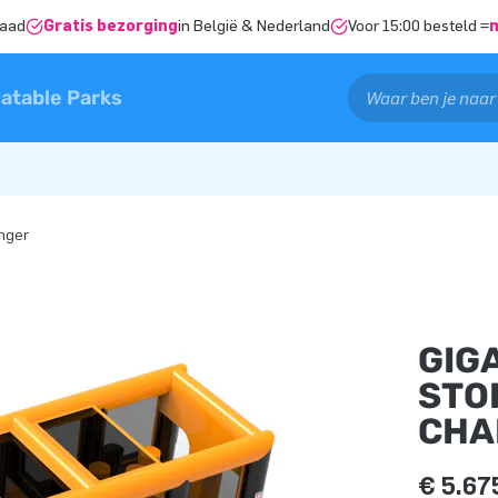
raad
Gratis bezorging
in België & Nederland
Voor 15:00 besteld =
latable Parks
enger
GIG
STO
CHA
€ 5.67