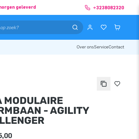
morgen geleverd
+3238082320
Over ons
Service
Contact
A MODULAIRE
RMBAAN - AGILITY
LLENGER
5,00