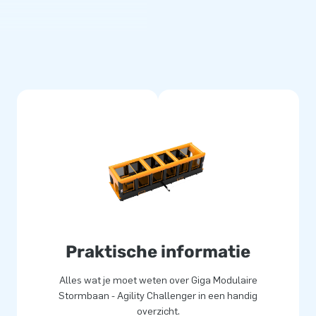
Kies ze in jouw gewenste kleur
baan. Een echte eyecatcher!
everd
met de hoogste kwaliteit
n te houden en geschikt voor
t uit Zoetermeer zijn alle
e leveren ze inclusief
delijke handleiding. Zo heb je
ezorg jouw klanten de dag van
Praktische informatie
000 mensen wereldwijd een gat
Alles wat je moet weten over Giga Modulaire
 van designers, ontwikkelaars
Stormbaan - Agility Challenger in een handig
: ze leveren unieke
overzicht.