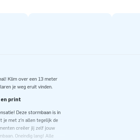
nal! Klim over een 13 meter
laren je weg eruit vinden.
 en print
nsatie! Deze stormbaan is in
je met z’n allen tegelijk de
enten creëer jij zelf jouw
baan. Oneindig lang! Alle