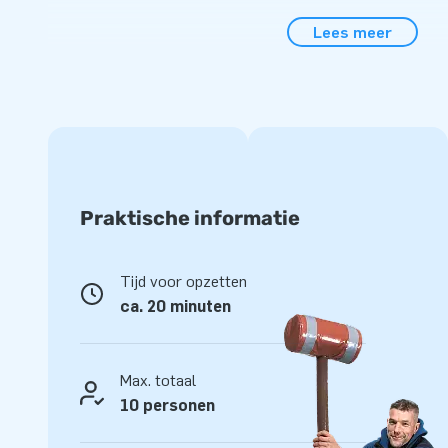
stormbaanelementen zijn ook los van elkaar te gebruiken. 
Lees meer
of print en je hebt jouw unieke, duidelijk herkenbare storm
Alle stormbaanelementen worden compleet gel
Dit mega stormbanenassortiment is vakkundig opgebouwd 
materialen. De hoogglans pvc-doeken zijn makkelijk schoo
veel gebruikers. In samenwerking met het Keurmerk instituu
modulaire stormbaanelementen gekeurd en gecertificeerd. W
Praktische informatie
blowers, verankeringsmateriaal, een transportzak en een dui
alles compleet voor een mooie beleving!
Tijd voor opzetten
Koop dit unieke stormbaanelement Agility Challenger en b
ca. 20 minuten
hun leven!
Meer dan 15.000 klanten vertrouwen al op JB
Max. totaal
In de ruim 15 jaar dat we bestaan hebben we meer dan 15.
10 personen
in de lucht laten springen. Daar zijn we trots op! Ons team
en logistiek medewerkers zijn echte ‘creators of greatness’