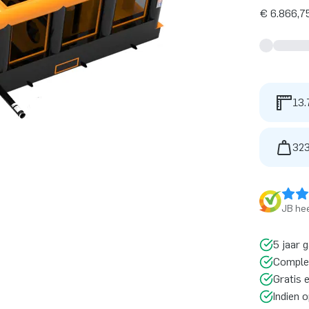
€ 6.866,75
13.
323
JB hee
5 jaar 
Comple
Gratis 
Indien 