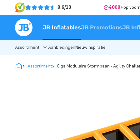
9.6/10
4000+
op voor
JB Inflatables
JB Promotions
JB Inf
Assortiment
Aanbiedingen
Nieuw
Inspiratie
Assortiment
Giga Modulaire Stormbaan - Agility Chall