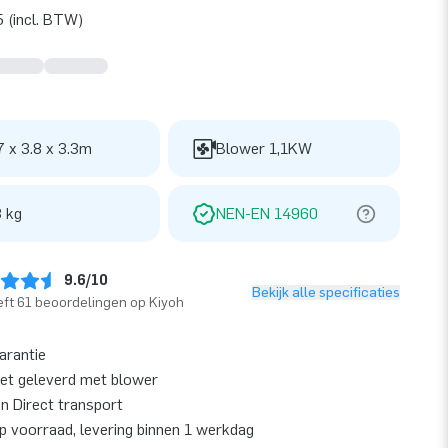
 (incl. BTW)
7 x 3.8 x 3.3m
Blower 1,1KW
 kg
NEN-EN 14960
9.6/10
Bekijk alle specificaties
ft 61 beoordelingen op Kiyoh
garantie
et geleverd met blower
en Direct transport
op voorraad, levering binnen 1 werkdag