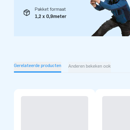
opblaasattracties op grootse wijze. Dankzij hen zijn onze 
Pakket formaat
professionele service en levering, over al ter wereld!
1,2 x 0,9meter
Gerelateerde producten
Anderen bekeken ook